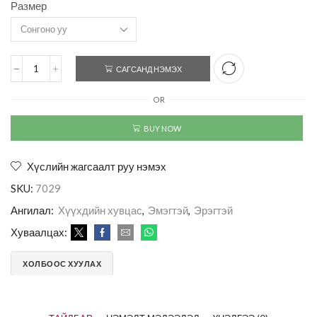
Размер
САГСАНД НЭМЭХ
OR
BUY NOW
Хүслийн жагсаалт руу нэмэх
SKU:
7029
Ангилал:
Хүүхдийн хувцас
,
Эмэгтэй
,
Эрэгтэй
Хуваалцах:
ХОЛБООС ХУУЛАХ