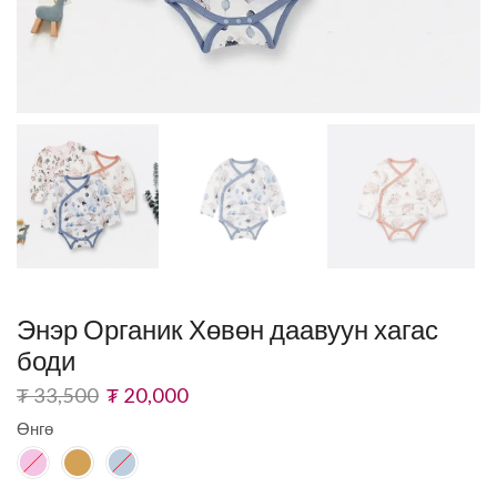
Энэр Органик Хөвөн даавуун хагас
боди
₮
33,500
₮
20,000
Өнгө