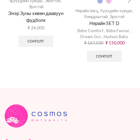
Хүүхдийн хувцас
,
Эмэгтэй
,
Эрэгтэй
Нярайн багц
,
Хүүхдийн хувцас
,
Энэр Зуны хөвөн даавуун
Хямдралтай
,
Эрэгтэй
фудболк
Нярайн SET D
₮
24,000
Bebe Comfort
,
Bebe Favour
,
Dream Gro
,
Hudson Baby
СОНГОЛТ
₮
167,500
₮
150,000
СОНГОЛТ