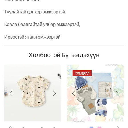
Туулайтай цэнхэр эмжээртэй,
Коала баавгайтай улбар эмжээртэй,
Ирвэстэй ягаан эмжээртэй
Холбоотой Бүтээгдэхүүн
ХЯМДРАЛ