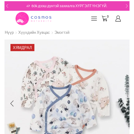
РГЭЛТ ҮНЭГҮЙ.
180k дээш дүнтэй захиалгын БЭЛЭ
0
Нүүр
Хүүхдийн Хувцас
Эмэгтэй
ХЯМДРАЛ