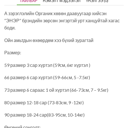
ТАЙЛБАР
НЭМЭЛТ МЭДЭЭЛЭЛ
ҮНЭЛГЭЭ (0)
А зэрэглэлийн Органик хөвөн даавуугаар хийсэн
“ЭНЭР” брэндийн зөрсөн энгэртэй урт ханцуйтай хагас
боди.
Ойн амьтдын өхөөрдөм хээ бүхий зурагтай
Размер:
59 размер 3 сар хүртэл (59см, 6кг хүртэл )
66 размер 6 сар хүртэл (59-66cм, 5 -7.5кг)
73 размер 6 сараас 1 ой хүртэл (66-73cм, 7 – 9.5кг)
80 размер 12-18 сар (73-83cм, 9 -12кг)
90 размер 18-24 сар(83-95см, 10-14кг)
Өнгөний сонголт: