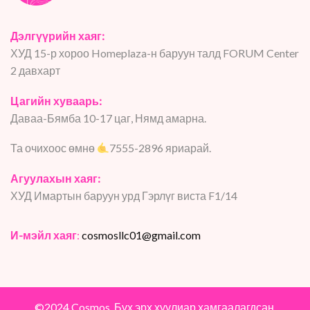
Дэлгүүрийн хаяг:
ХУД 15-р хороо Homeplaza-н баруун талд FORUM Center
2 давхарт
Цагийн хуваарь:
Даваа-Бямба 10-17 цаг, Нямд амарна.
Та очихоос өмнө
7555-2896 яриарай.
Агуулахын хаяг:
ХУД Имартын баруун урд Гэрлүг виста F1/14
И-мэйл хаяг
:
cosmosllc01@gmail.com
©2024 Cosmos. Бүх эрх хуулиар хамгаалагдсан.