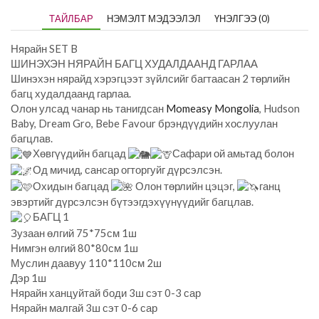
ТАЙЛБАР
НЭМЭЛТ МЭДЭЭЛЭЛ
ҮНЭЛГЭЭ (0)
Нярайн SET B
ШИНЭХЭН НЯРАЙН БАГЦ ХУДАЛДААНД ГАРЛАА
Шинэхэн нярайд хэрэгцээт зүйлсийг багтаасан 2 төрлийн
багц худалдаанд гарлаа.
Олон улсад чанар нь танигдсан
Momeasy Mongolia
, Hudson
Baby, Dream Gro, Bebe Favour брэндүүдийн хослуулан
багцлав.
Хөвгүүдийн багцад
Сафари ой амьтад болон
Од мичид, сансар огторгуйг дүрсэлсэн.
Охидын багцад
Олон төрлийн цэцэг,
ганц
эвэртийг дүрсэлсэн бүтээгдэхүүнүүдийг багцлав.
БАГЦ 1
Зузаан өлгий 75*75см 1ш
Нимгэн өлгий 80*80см 1ш
Муслин даавуу 110*110см 2ш
Дэр 1ш
Нярайн ханцуйтай боди 3ш сэт 0-3 сар
Нярайн малгай 3ш сэт 0-6 сар