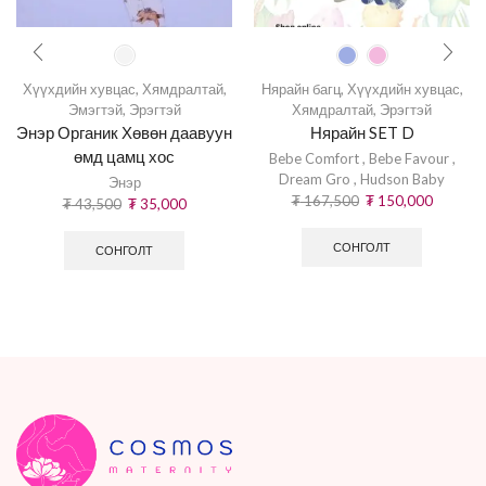
Хүүхдийн хувцас
,
Хямдралтай
,
Нярайн багц
,
Хүүхдийн хувцас
,
Эмэгтэй
,
Эрэгтэй
Хямдралтай
,
Эрэгтэй
Энэр Органик Хөвөн даавуун
Нярайн SET D
өмд цамц хос
Bebe Comfort
,
Bebe Favour
,
Dream Gro
,
Hudson Baby
Энэр
₮
167,500
₮
150,000
₮
43,500
₮
35,000
СОНГОЛТ
СОНГОЛТ