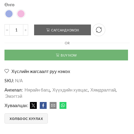
Өнгө
САГСАНД НЭМЭХ
OR
BUY NOW
Хүслийн жагсаалт руу нэмэх
SKU:
N/A
Ангилал:
Нярайн багц
,
Хүүхдийн хувцас
,
Хямдралтай
,
Эмэгтэй
Хуваалцах:
ХОЛБООС ХУУЛАХ