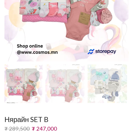
Нярайн SET B
₮
289,500
₮
247,000