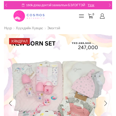
180k дээш дүнтэй захиалгын БЭЛЭГТЭЙ
Үзэх
0
Нүүр
Хүүхдийн Хувцас
Эмэгтэй
ХЯМДРАЛ