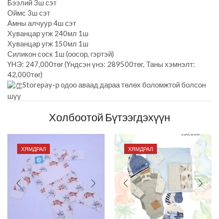
Бээлий 3ш сэт
Оймс 3ш сэт
Амны алчуур 4ш сэт
Хуванцар угж 240мл 1ш
Хуванцар угж 150мл 1ш
Силикон соск 1ш (оосор, гэртэй)
ҮНЭ: 247,000төг (Үндсэн үнэ: 289500төг, Таны хэмнэлт:
42,000төг)
Storepay-р одоо аваад дараа төлөх боломжтой болсон
шүү
Холбоотой Бүтээгдэхүүн
ХЯМДРАЛ
ХЯМДРАЛ