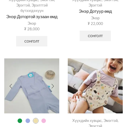
Эрэгтэй
,
Эрэлттэй
Эрэгтэй
бүтээгдэхүүн
Энэр Дотуур өмд
Энэр Дотортой зузаан өмд
Энэр
Энэр
₮
22,000
₮
28,000
СОНГОЛТ
СОНГОЛТ
Хүүхдийн хувцас
,
Эмэгтэй
,
Эрэгтэй