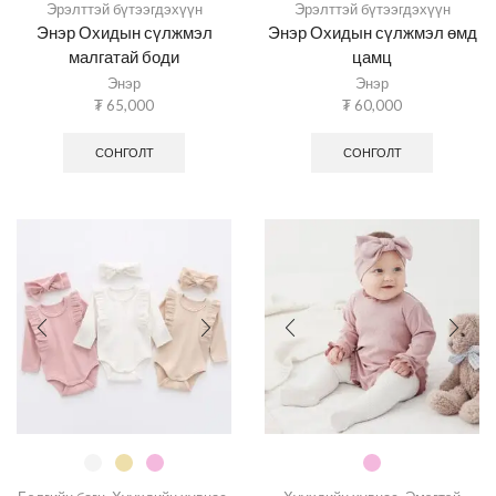
Эрэлттэй бүтээгдэхүүн
Эрэлттэй бүтээгдэхүүн
Энэр Охидын сүлжмэл
Энэр Охидын сүлжмэл өмд
малгатай боди
цамц
Энэр
Энэр
₮
65,000
₮
60,000
СОНГОЛТ
СОНГОЛТ