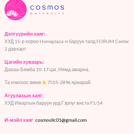
Дэлгүүрийн хаяг:
ХУД 15-р хороо Homeplaza-н баруун талд FORUM Center
2 давхарт
Цагийн хуваарь:
Даваа-Бямба 10-17 цаг, Нямд амарна.
Та очихоос өмнө
7555-2896 яриарай.
Агуулахын хаяг:
ХУД Имартын баруун урд Гэрлүг виста F1/14
И-мэйл хаяг
:
cosmosllc01@gmail.com