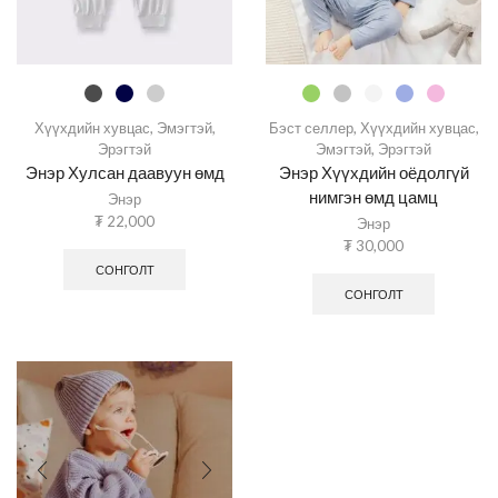
Хүүхдийн хувцас
,
Эмэгтэй
,
Бэст селлер
,
Хүүхдийн хувцас
,
Эрэгтэй
Эмэгтэй
,
Эрэгтэй
Энэр Хулсан даавуун өмд
Энэр Хүүхдийн оёдолгүй
нимгэн өмд цамц
Энэр
₮
22,000
Энэр
₮
30,000
СОНГОЛТ
СОНГОЛТ