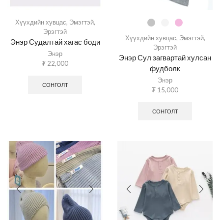
Хүүхдийн хувцас
,
Эмэгтэй
,
Эрэгтэй
Хүүхдийн хувцас
,
Эмэгтэй
,
Энэр Судалтай хагас боди
Эрэгтэй
Энэр
Энэр Сул загвартай хулсан
₮
22,000
фудболк
Энэр
СОНГОЛТ
₮
15,000
СОНГОЛТ