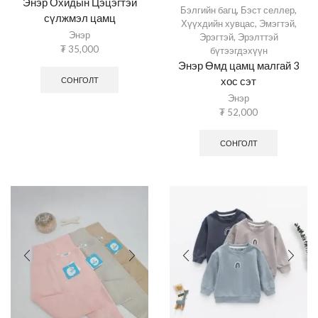
Энэр Охидын Цэцэгтэй
Бэлгийн багц
,
Бэст селлер
,
сүлжмэл цамц
Хүүхдийн хувцас
,
Эмэгтэй
,
Энэр
Эрэгтэй
,
Эрэлттэй
₮
35,000
бүтээгдэхүүн
Энэр Өмд цамц малгай 3
хос сэт
СОНГОЛТ
Энэр
₮
52,000
СОНГОЛТ