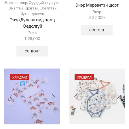
Бэст селлер
,
Хүүхдийн хувцас
,
Энэр Мөрөвчтэй шорт
Эмэгтэй
,
Эрэгтэй
,
Эрэлттэй
Энэр
бүтээгдэхүүн
₮
32,000
Энэр Дулаан өмд цамц
Оёдолгүй
СОНГОЛТ
Энэр
₮
28,000
СОНГОЛТ
ХЯМДРАЛ
ХЯМДРАЛ