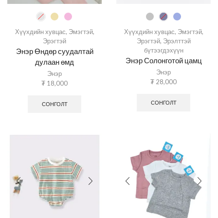
Хүүхдийн хувцас
,
Эмэгтэй
,
Хүүхдийн хувцас
,
Эмэгтэй
,
Эрэгтэй
Эрэгтэй
,
Эрэлттэй
бүтээгдэхүүн
Энэр Өндөр суудалтай
Энэр Солонготой цамц
дулаан өмд
Энэр
Энэр
₮
28,000
₮
18,000
СОНГОЛТ
СОНГОЛТ