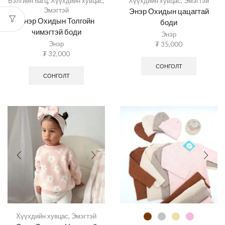
Бэлгийн багц
,
Хүүхдийн хувцас
,
Хүүхдийн хувцас
,
Эмэгтэй
Эмэгтэй
Энэр Охидын цацагтай
Энэр Охидын Толгойн
боди
чимэгтэй боди
Энэр
Энэр
₮
35,000
₮
32,000
СОНГОЛТ
СОНГОЛТ
Хүүхдийн хувцас
,
Эмэгтэй