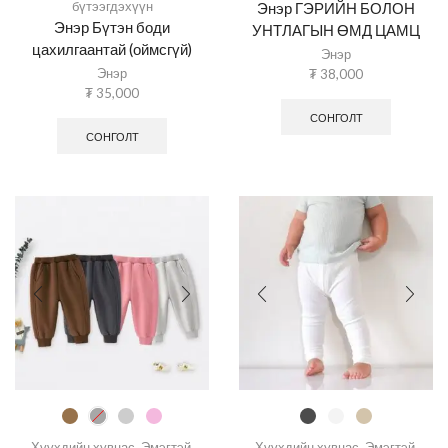
бүтээгдэхүүн
Энэр ГЭРИЙН БОЛОН
Энэр Бүтэн боди
УНТЛАГЫН ӨМД ЦАМЦ
цахилгаантай (оймсгүй)
Энэр
Энэр
₮
38,000
₮
35,000
СОНГОЛТ
СОНГОЛТ
Хүүхдийн хувцас
,
Эмэгтэй
,
Хүүхдийн хувцас
,
Эмэгтэй
,