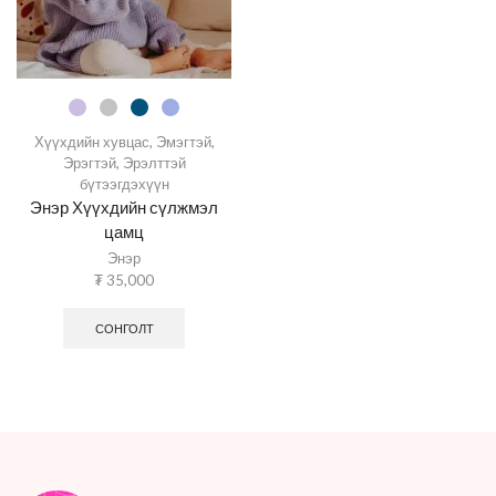
Хүүхдийн хувцас
,
Эмэгтэй
,
Эрэгтэй
,
Эрэлттэй
бүтээгдэхүүн
Энэр Хүүхдийн сүлжмэл
цамц
Энэр
₮
35,000
СОНГОЛТ