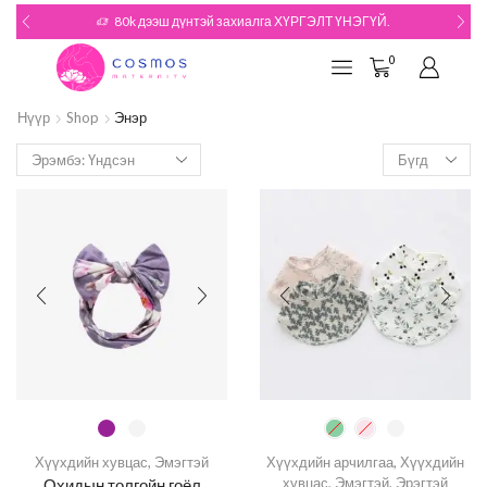
80k дээш дүнтэй захиалга ХҮРГЭЛТ ҮНЭГҮЙ.
0
Нүүр
Shop
Энэр
Хүүхдийн хувцас
,
Эмэгтэй
Хүүхдийн арчилгаа
,
Хүүхдийн
хувцас
,
Эмэгтэй
,
Эрэгтэй
Охидын толгойн гоёл