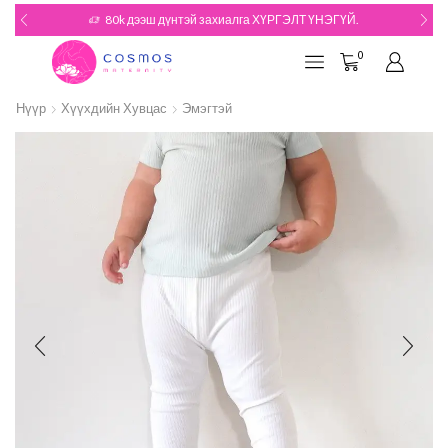
80k дээш дүнтэй захиалга ХҮРГЭЛТ ҮНЭГҮЙ.
0
Нүүр
Хүүхдийн Хувцас
Эмэгтэй