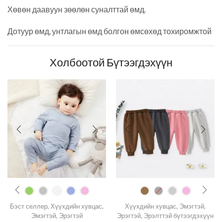
Хөвөн даавуун зөөлөн суналттай өмд.
Дотуур өмд, унтлагын өмд болгон өмсөхөд тохиромжтой
Холбоотой Бүтээгдэхүүн
Бэст селлер
,
Хүүхдийн хувцас
,
Хүүхдийн хувцас
,
Эмэгтэй
,
Эмэгтэй
,
Эрэгтэй
Эрэгтэй
,
Эрэлттэй бүтээгдэхүүн