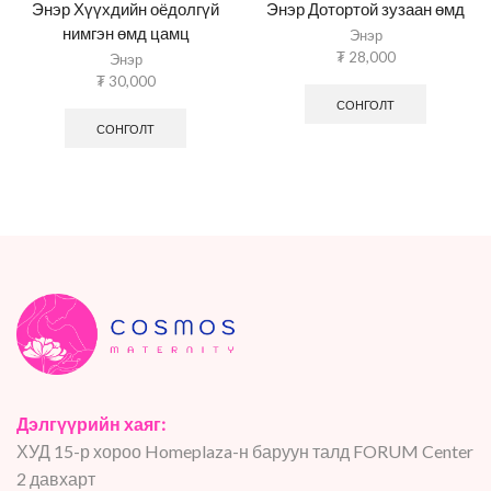
Энэр Хүүхдийн оёдолгүй
Энэр Дотортой зузаан өмд
нимгэн өмд цамц
Энэр
₮
28,000
Энэр
₮
30,000
СОНГОЛТ
СОНГОЛТ
Дэлгүүрийн хаяг:
ХУД 15-р хороо Homeplaza-н баруун талд FORUM Center
2 давхарт