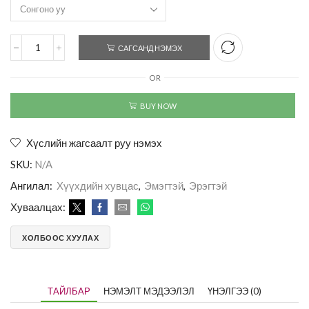
САГСАНД НЭМЭХ
OR
BUY NOW
Хүслийн жагсаалт руу нэмэх
SKU:
N/A
Ангилал:
Хүүхдийн хувцас
,
Эмэгтэй
,
Эрэгтэй
Хуваалцах:
ХОЛБООС ХУУЛАХ
ТАЙЛБАР
НЭМЭЛТ МЭДЭЭЛЭЛ
ҮНЭЛГЭЭ (0)