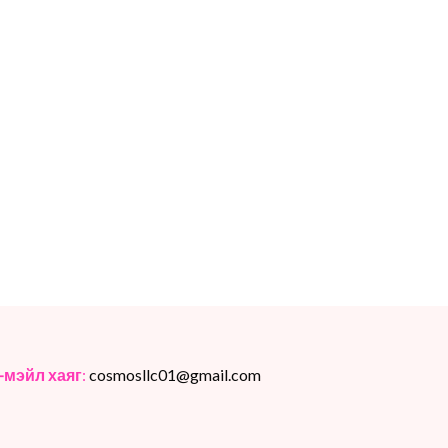
-мэйл хаяг
:
cosmosllc01@gmail.com