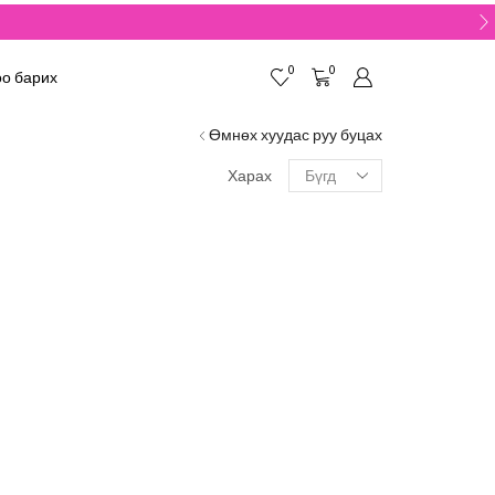
0
0
о барих
Өмнөх хуудас руу буцах
Харах