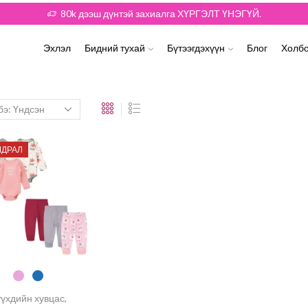
80k дээш дүнтэй захиалга ХҮРГЭЛТ ҮНЭГҮЙ.
Эхлэл
Бидний тухай
Бүтээгдэхүүн
Блог
Холбо
ДРАЛ
үхдийн хувцас
,