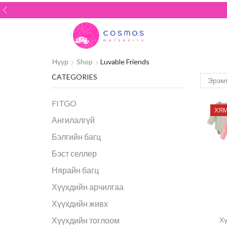
Нүүр
Shop
Luvable Friends
CATEGORIES
FITGO
ХЯМ
Ангилалгүй
Бэлгийн багц
Бэст селлер
Нярайн багц
Хүүхдийн арчилгаа
Хүүхдийн живх
Хү
Хүүхдийн тоглоом