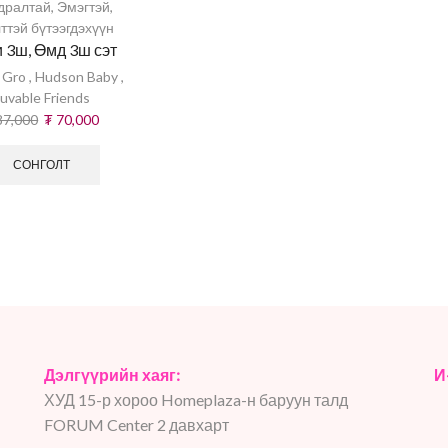
дралтай
,
Эмэгтэй
,
ттэй бүтээгдэхүүн
 3ш, Өмд 3ш сэт
 Gro
,
Hudson Baby
,
uvable Friends
7,000
₮
70,000
СОНГОЛТ
Дэлгүүрийн хаяг:
И
ХУД 15-р хороо Homeplaza-н баруун талд
FORUM Center 2 давхарт