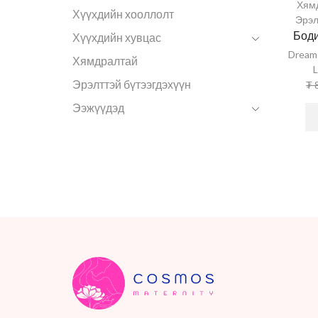
Хям
Хүүхдийн хооллолт
Эрэл
Боди
Хүүхдийн хувцас
Dream
Хямдралтай
L
Эрэлттэй бүтээгдэхүүн
₮
8
Ээжүүдэд