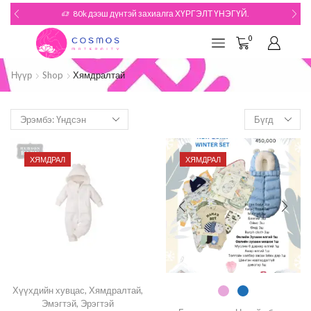
80k дээш дүнтэй захиалга ХҮРГЭЛТ ҮНЭГҮЙ.
0
Нүүр
Shop
Хямдралтай
ХЯМДРАЛ
ХЯМДРАЛ
Хүүхдийн хувцас
,
Хямдралтай
,
Эмэгтэй
,
Эрэгтэй