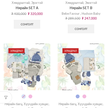
Хямдралтай
,
Эрэгтэй
Хямдралтай
,
Эмэгтэй
Нярайн SET A
Нярайн SET B
Bebe Favour
,
Hudson Baby
₮
400,000
₮
320,000
₮
289,500
₮
247,000
СОНГОЛТ
СОНГОЛТ
ХЯМДРАЛ
ХЯМДРАЛ
Нярайн багц
,
Хүүхдийн хувцас
,
Нярайн багц
,
Хүүхдийн хувцас
,