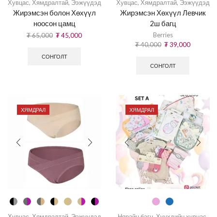
Хувцас
,
Хямдралтай
,
Ээжүүдэд
Хувцас
,
Хямдралтай
,
Ээжүүдэд
Жирэмсэн болон Хөхүүл
Жирэмсэн Хөхүүл Левчик
ноосон цамц
2ш багц
Berries
₮
65,000
₮
45,000
₮
40,000
₮
39,000
СОНГОЛТ
СОНГОЛТ
ХЯМДРАЛ
ХЯМДРАЛ
Хувцас
,
Хямдралтай
,
Ээжүүдэд
Нярайн багц
,
Хүүхдийн хувцас
,