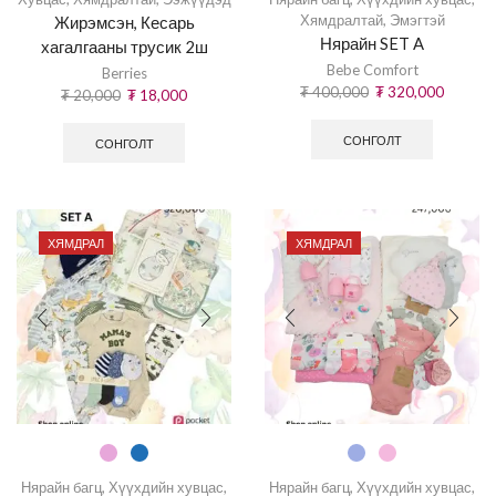
Хямдралтай
,
Эмэгтэй
Жирэмсэн, Кесарь
Нярайн SET A
хагалгааны трусик 2ш
Bebe Comfort
Berries
₮
400,000
₮
320,000
₮
20,000
₮
18,000
СОНГОЛТ
СОНГОЛТ
ХЯМДРАЛ
ХЯМДРАЛ
Нярайн багц
,
Хүүхдийн хувцас
,
Нярайн багц
,
Хүүхдийн хувцас
,