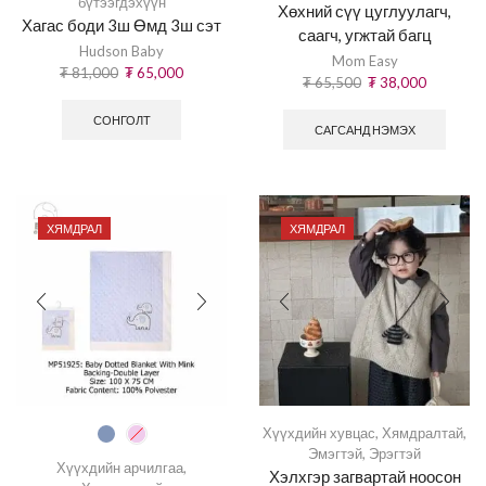
бүтээгдэхүүн
Хөхний сүү цуглуулагч,
Хагас боди 3ш Өмд 3ш сэт
саагч, угжтай багц
Hudson Baby
Mom Easy
₮
81,000
₮
65,000
₮
65,500
₮
38,000
СОНГОЛТ
САГСАНД НЭМЭХ
ХЯМДРАЛ
ХЯМДРАЛ
Хүүхдийн хувцас
,
Хямдралтай
,
Эмэгтэй
,
Эрэгтэй
Хүүхдийн арчилгаа
,
Хэлхгэр загвартай ноосон