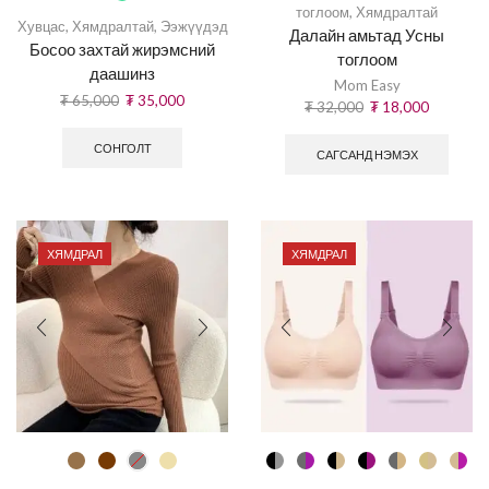
тоглоом
,
Хямдралтай
Хувцас
,
Хямдралтай
,
Ээжүүдэд
Далайн амьтад Усны
Босоо захтай жирэмсний
тоглоом
даашинз
Mom Easy
₮
65,000
₮
35,000
₮
32,000
₮
18,000
СОНГОЛТ
САГСАНД НЭМЭХ
ХЯМДРАЛ
ХЯМДРАЛ