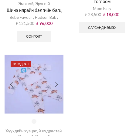
тоглоом
Эмэгтэй
,
Эрэгтэй
Mom Easy
Шинэ нярайн бэлгийн багц
₮
28,500
₮
18,000
Bebe Favour
,
Hudson Baby
₮
121,500
₮
96,000
САГСАНД НЭМЭХ
СОНГОЛТ
ХЯМДРАЛ
Хүүхдийн хувцас
,
Хямдралтай
,