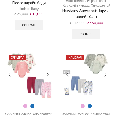
Бэст селлер
,
Нярайн багц
,
Fleece нярайн боди
Хүүхдийн хувцас
,
Хямдралтай
Hudson Baby
Newborn Winter set Нярайн
₮
25,000
₮
15,000
өвлийн багц
₮
546,000
₮
450,000
СОНГОЛТ
СОНГОЛТ
ХЯМДРАЛ
ХЯМДРАЛ
Хүүхдийн хувцас
,
Хямдралтай
,
Хүүхдийн хувцас
,
Хямдралтай
,