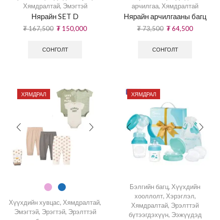
Хямдралтай
,
Эмэгтэй
арчилгаа
,
Хямдралтай
Нярайн SET D
Нярайн арчилгааны багц
₮
167,500
₮
150,000
₮
73,500
₮
64,500
СОНГОЛТ
СОНГОЛТ
ХЯМДРАЛ
ХЯМДРАЛ
Бэлгийн багц
,
Хүүхдийн
хооллолт
,
Хэрэглэл
,
Хүүхдийн хувцас
,
Хямдралтай
,
Хямдралтай
,
Эрэлттэй
Эмэгтэй
,
Эрэгтэй
,
Эрэлттэй
бүтээгдэхүүн
,
Ээжүүдэд