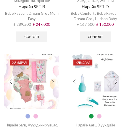
Хямдралтай
,
Эрэгтэй
Хямдралтай
,
Эрэгтэй
Нярайн SET B
Нярайн SET D
Bebe Favour
,
Dream Gro
,
Mom
Bebe Comfort
,
Bebe Favour
,
Easy
Dream Gro
,
Hudson Baby
₮
289,500
₮
247,000
₮
167,500
₮
150,000
СОНГОЛТ
СОНГОЛТ
ХЯМДРАЛ
ХЯМДРАЛ
Нярайн багц
,
Хүүхдийн хувцас
,
Нярайн багц
,
Хүүхдийн