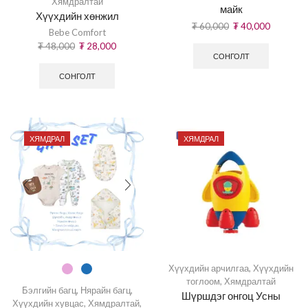
Хямдралтай
майк
Хүүхдийн хөнжил
₮
60,000
₮
40,000
Bebe Comfort
₮
48,000
₮
28,000
СОНГОЛТ
СОНГОЛТ
ХЯМДРАЛ
ХЯМДРАЛ
Хүүхдийн арчилгаа
,
Хүүхдийн
тоглоом
,
Хямдралтай
Бэлгийн багц
,
Нярайн багц
,
Шүршдэг онгоц Усны
Хүүхдийн хувцас
,
Хямдралтай
,