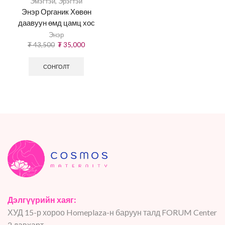
Эмэгтэй
,
Эрэгтэй
Энэр Органик Хөвөн
даавуун өмд цамц хос
Энэр
₮
43,500
₮
35,000
СОНГОЛТ
Дэлгүүрийн хаяг:
ХУД 15-р хороо Homeplaza-н баруун талд FORUM Center
2 давхарт