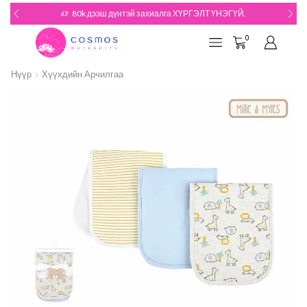
80k дээш дүнтэй захиалга ХҮРГЭЛТ ҮНЭГҮЙ.
0
Нүүр
Хүүхдийн Арчилгаа