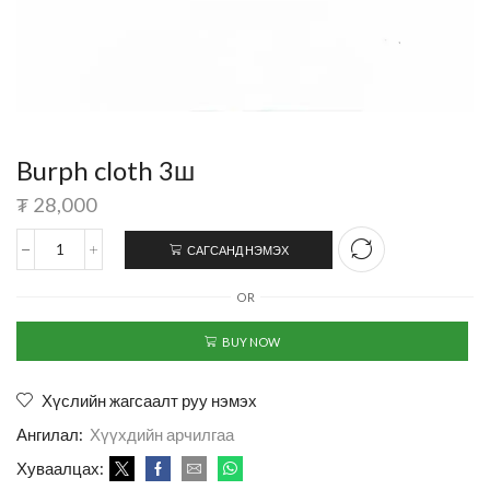
Burph cloth 3ш
₮
28,000
САГСАНД НЭМЭХ
OR
BUY NOW
Хүслийн жагсаалт руу нэмэх
Ангилал:
Хүүхдийн арчилгаа
Хуваалцах: