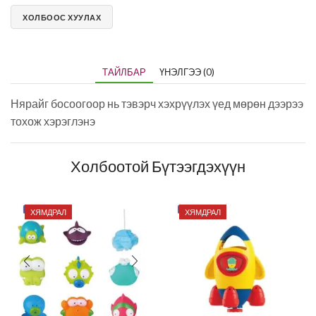
ХОЛБООС ХУУЛАХ
ТАЙЛБАР
ҮНЭЛГЭЭ (0)
Нярайг босоогоор нь тэвэрч хэхрүүлэх үед мөрөн дээрээ
тохож хэрэглэнэ
Холбоотой Бүтээгдэхүүн
ХЯМДРАЛ
ХЯМДРАЛ