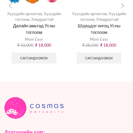
Хүүхдийн арчилгаа
,
Хүүхдийн
Хүүхдийн арчилгаа
,
Хүүхдийн
тоглоом
,
Хямдралтай
тоглоом
,
Хямдралтай
Далайн амьтад Усны
Шүршдэг онгоц Усны
тоглоом
тоглоом
Mom Easy
Mom Easy
₮
32,000
₮
18,000
₮
28,500
₮
18,000
САГСАНД НЭМЭХ
САГСАНД НЭМЭХ
Дэлгүүрийн хаяг: