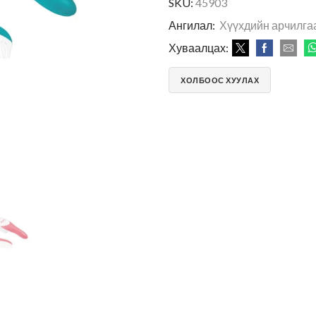
SKU:
45903
Ангилал:
Хүүхдийн арчилга
Хуваалцах:
ХОЛБООС ХУУЛАХ