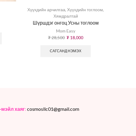
Хүүхдийн арчилгаа
,
Хүүхдийн тоглоом
,
Хямдралтай
Шүршдэг онгоц Усны тоглоом
Mom Easy
₮
28,500
₮
18,000
САГСАНД НЭМЭХ
-мэйл хаяг
:
cosmosllc01@gmail.com