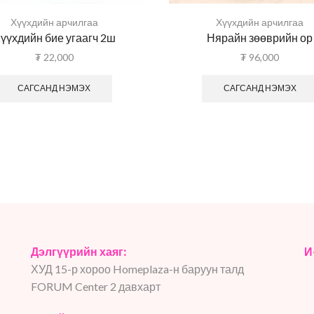
Хүүхдийн арчилгаа
Хүүхдийн арчилгаа
үүхдийн бие угаагч 2ш
Нярайн зөөврийн ор
₮
22,000
₮
96,000
САГСАНД НЭМЭХ
САГСАНД НЭМЭХ
Дэлгүүрийн хаяг:
И
ХУД 15-р хороо Homeplaza-н баруун талд
FORUM Center 2 давхарт