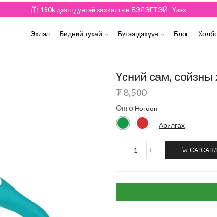
180k дээш дүнтэй захиалгын БЭЛЭГТЭЙ
Үзэх
Эхлэл
Бидний тухай
Бүтээгдэхүүн
Блог
Холбо
Үсний сам, сойзны 
₮
8,500
Өнгө
Арилгах
САГСАНД