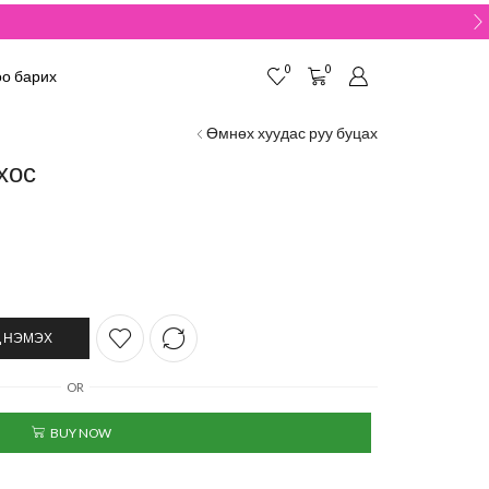
0
0
о барих
Өмнөх хуудас руу буцах
хос
 НЭМЭХ
OR
BUY NOW