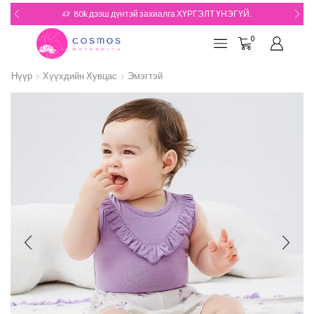
180k дээш дүнтэй захиалгын БЭЛЭГТЭЙ
Үзэх
0
Нүүр
Хүүхдийн Хувцас
Эмэгтэй