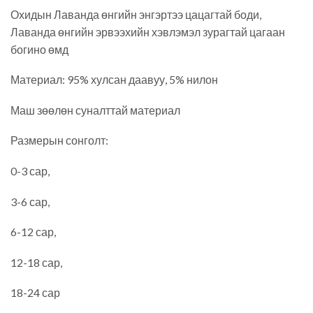
Охидын Лаванда өнгийн энгэртээ цацагтай боди,
Лаванда өнгийн эрвээхийн хэвлэмэл зурагтай цагаан
богино өмд
Материал: 95% хулсан даавуу, 5% нилон
Маш зөөлөн суналттай материал
Размерын сонголт:
0-3 сар,
3-6 сар,
6-12 сар,
12-18 сар,
18-24 сар