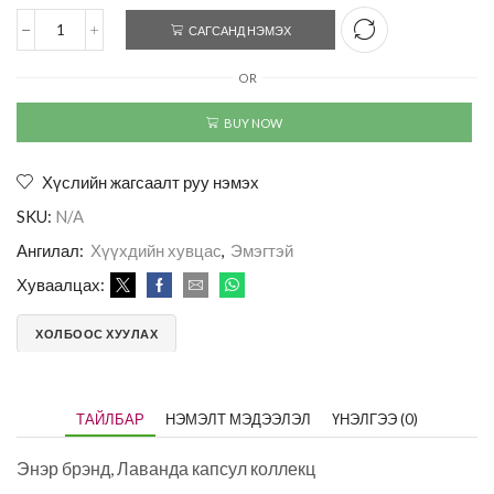
САГСАНД НЭМЭХ
OR
BUY NOW
Хүслийн жагсаалт руу нэмэх
SKU:
N/A
Ангилал:
Хүүхдийн хувцас
,
Эмэгтэй
Хуваалцах:
ХОЛБООС ХУУЛАХ
ТАЙЛБАР
НЭМЭЛТ МЭДЭЭЛЭЛ
ҮНЭЛГЭЭ (0)
Энэр брэнд, Лаванда капсул коллекц