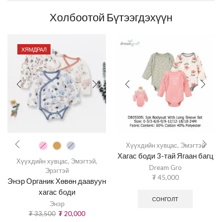
Холбоотой Бүтээгдэхүүн
ХЯМДРАЛ
Хүүхдийн хувцас
,
Эмэгтэй
Хагас боди 3-тай Ягаан багц
Хүүхдийн хувцас
,
Эмэгтэй
,
Dream Gro
Эрэгтэй
₮
45,000
Энэр Органик Хөвөн даавуун
хагас боди
СОНГОЛТ
Энэр
₮
33,500
₮
20,000