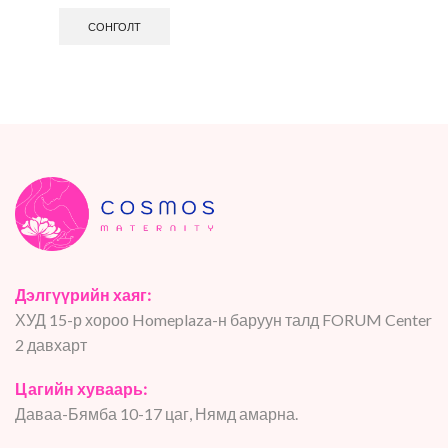
СОНГОЛТ
Дэлгүүрийн хаяг:
ХУД 15-р хороо Homeplaza-н баруун талд FORUM Center
2 давхарт
Цагийн хуваарь:
Даваа-Бямба 10-17 цаг, Нямд амарна.