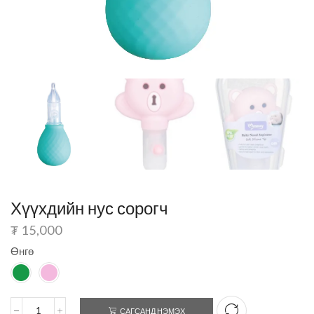
Хүүхдийн нус сорогч
₮
15,000
Өнгө
САГСАНД НЭМЭХ