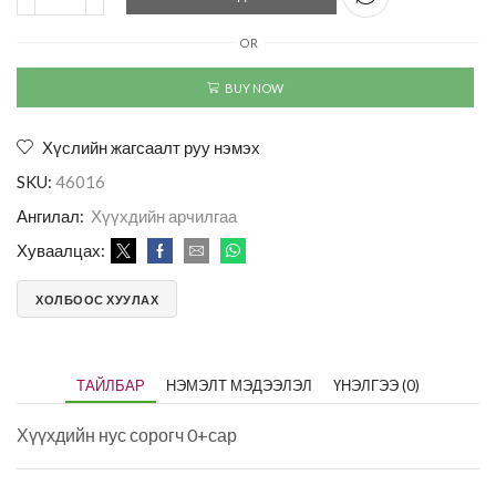
OR
BUY NOW
Хүслийн жагсаалт руу нэмэх
SKU:
46016
Ангилал:
Хүүхдийн арчилгаа
Хуваалцах:
ХОЛБООС ХУУЛАХ
ТАЙЛБАР
НЭМЭЛТ МЭДЭЭЛЭЛ
ҮНЭЛГЭЭ (0)
Хүүхдийн нус сорогч 0+сар