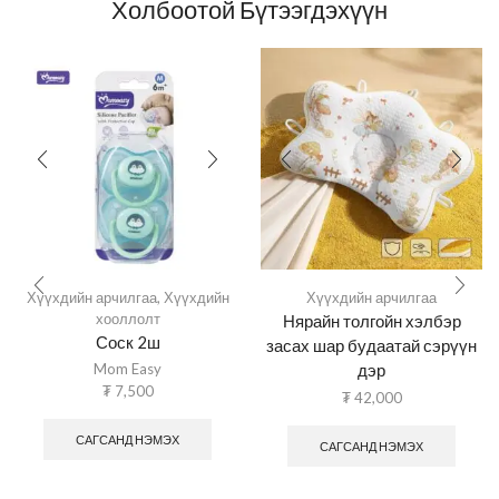
Холбоотой Бүтээгдэхүүн
Хүүхдийн арчилгаа
,
Хүүхдийн
Хүүхдийн арчилгаа
хооллолт
Нярайн толгойн хэлбэр
Соск 2ш
засах шар будаатай сэрүүн
Mom Easy
дэр
₮
7,500
₮
42,000
САГСАНД НЭМЭХ
САГСАНД НЭМЭХ