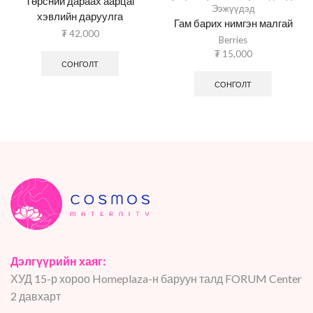
Төрсний дараах аарцаг
Ээжүүдэд
хэвлийн даруулга
Гам барих нимгэн малгай
₮
42,000
Berries
₮
15,000
СОНГОЛТ
СОНГОЛТ
Дэлгүүрийн хаяг:
ХУД 15-р хороо Homeplaza-н баруун талд FORUM Center
2 давхарт