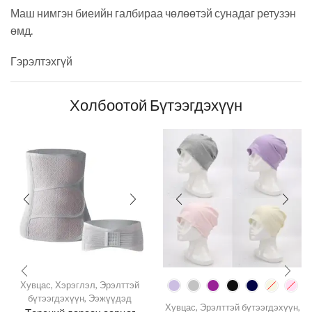
Маш нимгэн биеийн галбираа чөлөөтэй сунадаг ретузэн
өмд.
Гэрэлтэхгүй
Холбоотой Бүтээгдэхүүн
Хувцас
,
Хэрэглэл
,
Эрэлттэй
бүтээгдэхүүн
,
Ээжүүдэд
Хувцас
,
Эрэлттэй бүтээгдэхүүн
,