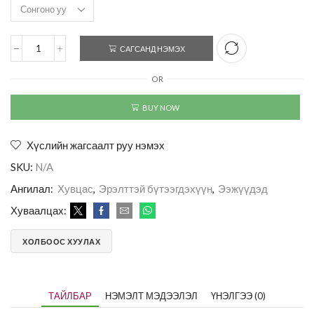
САГСАНД НЭМЭХ
OR
BUY NOW
Хүслийн жагсаалт руу нэмэх
SKU:
N/A
Ангилал:
Хувцас
,
Эрэлттэй бүтээгдэхүүн
,
Ээжүүдэд
Хуваалцах:
ХОЛБООС ХУУЛАХ
ТАЙЛБАР
НЭМЭЛТ МЭДЭЭЛЭЛ
ҮНЭЛГЭЭ (0)