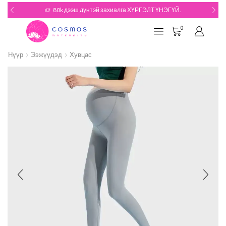
80k дээш дүнтэй захиалга ХҮРГЭЛТ ҮНЭГҮЙ.
0
Нүүр
Ээжүүдэд
Хувцас