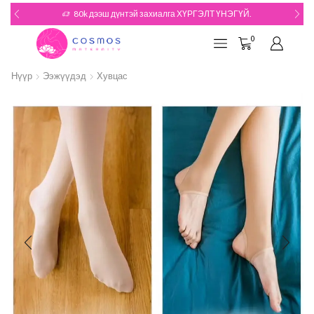
180k дээш дүнтэй захиалгын БЭЛЭГТЭЙ
Үзэх
0
Нүүр
Ээжүүдэд
Хувцас