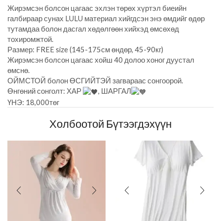
Жирэмсэн болсон цагаас эхлэн төрөх хүртэл биеийн
галбираар сунах LULU материал хийгдсэн энэ өмдийг өдөр
тутамдаа болон дасгал хөдөлгөөн хийхэд өмсөхөд
тохиромжтой.
Размер: FREE size (145-175см өндөр, 45-90кг)
Жирэмсэн болсон цагаас хойш 40 долоо хоног дуустал
өмснө.
ОЙМСТОЙ болон ӨСГИЙТЭЙ загвараас сонгоорой.
Өнгөний сонголт: ХАР
, ШАРГАЛ
ҮНЭ: 18,000төг
Холбоотой Бүтээгдэхүүн