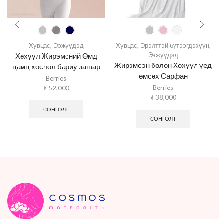
Хувцас
,
Ээжүүдэд
Хувцас
,
Эрэлттэй бүтээгдэхүүн
,
Ээжүүдэд
Хөхүүл Жирэмсний Өмд
Жирэмсэн болон Хөхүүл үед
цамц хослол бариу загвар
өмсөх Сарфан
Berries
Berries
₮
52,000
₮
38,000
СОНГОЛТ
СОНГОЛТ