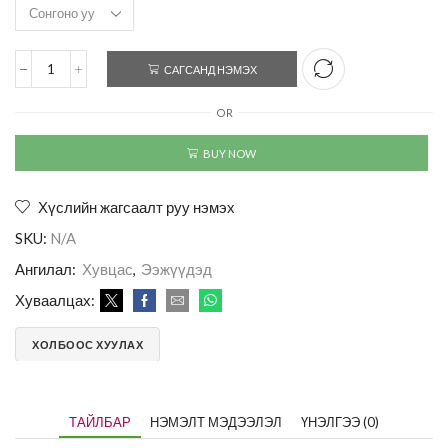
САГСАНД НЭМЭХ
OR
BUY NOW
Хүслийн жагсаалт руу нэмэх
SKU:
N/A
Ангилал:
Хувцас
,
Ээжүүдэд
Хуваалцах:
ХОЛБООС ХУУЛАХ
ТАЙЛБАР
НЭМЭЛТ МЭДЭЭЛЭЛ
ҮНЭЛГЭЭ (0)