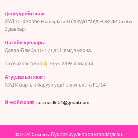
Дэлгүүрийн хаяг:
ХУД 15-р хороо Homeplaza-н баруун талд FORUM Center
2 давхарт
Цагийн хуваарь:
Даваа-Бямба 10-17 цаг, Нямд амарна.
Та очихоос өмнө
7555-2896 яриарай.
Агуулахын хаяг:
ХУД Имартын баруун урд Гэрлүг виста F1/14
И-мэйл хаяг
:
cosmosllc01@gmail.com
©2024 Cosmos. Бүх эрх хуулиар хамгаалагдсан.