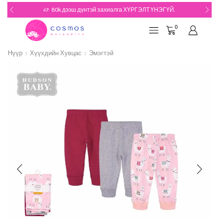
80k дээш дүнтэй захиалга ХҮРГЭЛТ ҮНЭГҮЙ.
0
Нүүр
Хүүхдийн Хувцас
Эмэгтэй