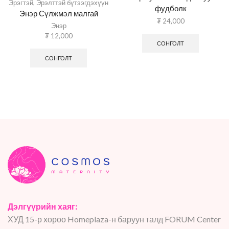
Эрэгтэй
,
Эрэлттэй бүтээгдэхүүн
фудболк
Энэр Сүлжмэл малгай
₮
24,000
Энэр
₮
12,000
СОНГОЛТ
СОНГОЛТ
Дэлгүүрийн хаяг:
ХУД 15-р хороо Homeplaza-н баруун талд FORUM Center