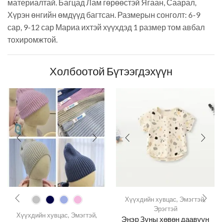
материалтай. Багцад Лам гөрөөстэй Ягаан, Саарал,
Хүрэн өнгийн өмдүүд багтсан. Размерын сонголт: 6-9
сар, 9-12 сар Мариа ихтэй хүүхдэд 1 размер том авбал
тохиромжтой.
Холбоотой Бүтээгдэхүүн
Хүүхдийн хувцас
,
Эмэгтэй
,
Эрэгтэй
Хүүхдийн хувцас
,
Эмэгтэй
,
Энэр Зуны хөвөн даавуун