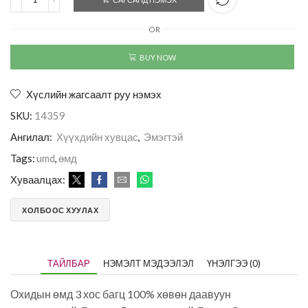
OR
BUY NOW
Хүслийн жагсаалт руу нэмэх
SKU:
14359
Ангилал:
Хүүхдийн хувцас
,
Эмэгтэй
Tags:
umd
,
өмд
Хуваалцах:
ХОЛБООС ХУУЛАХ
ТАЙЛБАР
НЭМЭЛТ МЭДЭЭЛЭЛ
ҮНЭЛГЭЭ (0)
Охидын өмд 3 хос багц 100% хөвөн даавуун