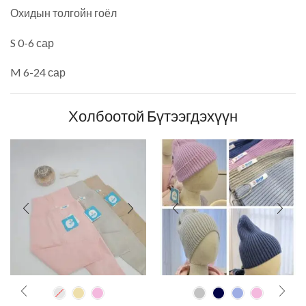
Охидын толгойн гоёл
S 0-6 сар
M 6-24 сар
Холбоотой Бүтээгдэхүүн