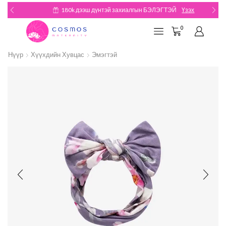
180k дээш дүнтэй захиалгын БЭЛЭГТЭЙ
Үзэх
0
Нүүр
Хүүхдийн Хувцас
Эмэгтэй