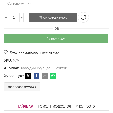
САГСАНД НЭМЭХ
OR
BUY NOW
Хүслийн жагсаалт руу нэмэх
SKU:
N/A
Ангилал:
Хүүхдийн хувцас
,
Эмэгтэй
Хуваалцах:
ХОЛБООС ХУУЛАХ
ТАЙЛБАР
НЭМЭЛТ МЭДЭЭЛЭЛ
ҮНЭЛГЭЭ (0)