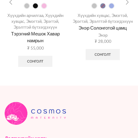
Хүүхдийн арчилгаа
,
Хүүхдийн
Хүүхдийн хувцас
,
Эмэгтэй
,
хувцас
,
Эмэгтэй
,
Эрэгтэй
,
Эрэгтэй
,
Эрэлттэй бүтээгдэхүүн
Эрэлттэй бүтээгдэхүүн
Энэр Солонготой цамц
Тэрэгний Мешок Хавар
Энэр
намрын
₮
28,000
₮
55,000
СОНГОЛТ
СОНГОЛТ