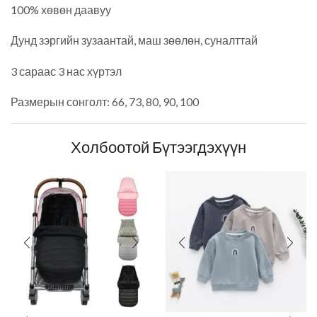
100% хөвөн даавуу
Дунд зэргийн зузаантай, маш зөөлөн, суналттай
3 сараас 3 нас хүртэл
Размерын сонголт: 66, 73, 80, 90, 100
Холбоотой Бүтээгдэхүүн