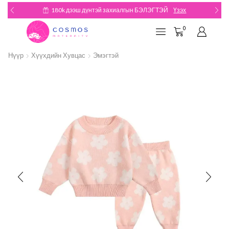
180k дээш дүнтэй захиалгын БЭЛЭГТЭЙ
Үзэх
0
Нүүр
Хүүхдийн Хувцас
Эмэгтэй