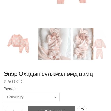
Энэр Охидын сүлжмэл өмд цамц
₮
60,000
Размер
САГСАНД НЭМЭХ