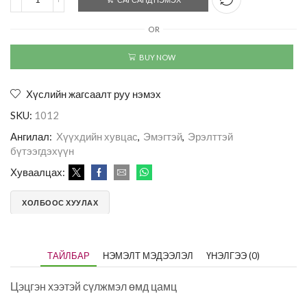
OR
BUY NOW
Хүслийн жагсаалт руу нэмэх
SKU:
1012
Ангилал:
Хүүхдийн хувцас
,
Эмэгтэй
,
Эрэлттэй
бүтээгдэхүүн
Хуваалцах:
ХОЛБООС ХУУЛАХ
ТАЙЛБАР
НЭМЭЛТ МЭДЭЭЛЭЛ
ҮНЭЛГЭЭ (0)
Цэцгэн хээтэй сүлжмэл өмд цамц