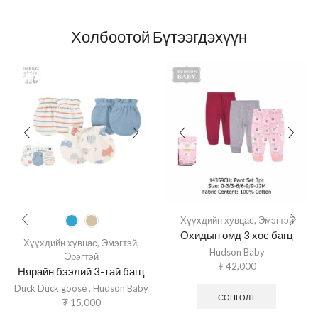
Холбоотой Бүтээгдэхүүн
Хүүхдийн хувцас
,
Эмэгтэй
Охидын өмд 3 хос багц
Хүүхдийн хувцас
,
Эмэгтэй
,
Hudson Baby
Эрэгтэй
₮
42,000
Нярайн бээлий 3-тай багц
Duck Duck goose
,
Hudson Baby
СОНГОЛТ
₮
15,000