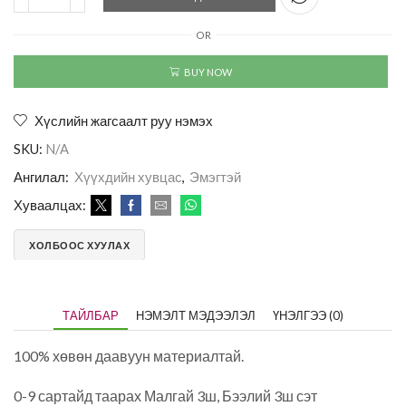
OR
BUY NOW
Хүслийн жагсаалт руу нэмэх
SKU:
N/A
Ангилал:
Хүүхдийн хувцас
,
Эмэгтэй
Хуваалцах:
ХОЛБООС ХУУЛАХ
ТАЙЛБАР
НЭМЭЛТ МЭДЭЭЛЭЛ
ҮНЭЛГЭЭ (0)
100% хөвөн даавуун материалтай.
0-9 сартайд таарах Малгай 3ш, Бээлий 3ш сэт