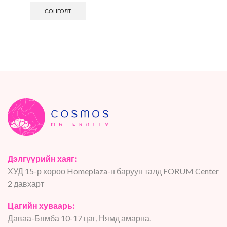
СОНГОЛТ
Дэлгүүрийн хаяг:
ХУД 15-р хороо Homeplaza-н баруун талд FORUM Center
2 давхарт
Цагийн хуваарь:
Даваа-Бямба 10-17 цаг, Нямд амарна.