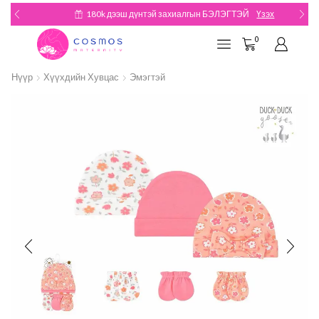
180k дээш дүнтэй захиалгын БЭЛЭГТЭЙ
Үзэх
0
Нүүр
Хүүхдийн Хувцас
Эмэгтэй