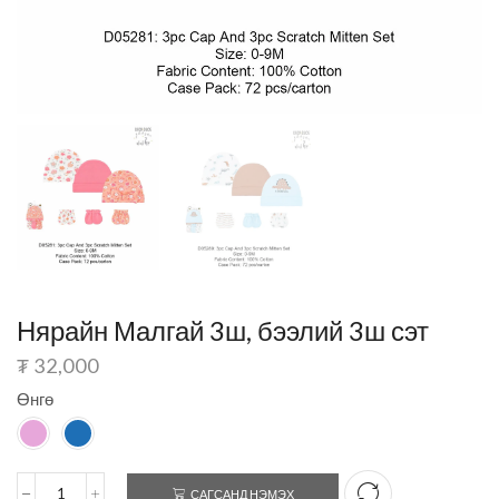
Нярайн Малгай 3ш, бээлий 3ш сэт
₮
32,000
Өнгө
САГСАНД НЭМЭХ