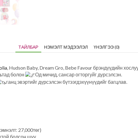
ТАЙЛБАР
НЭМЭЛТ МЭДЭЭЛЭЛ
ҮНЭЛГЭЭ (0)
lia
, Hudson Baby, Dream Gro, Bebe Favour брэндүүдийн хослу
ьтад болон
Од мичид, сансар огторгуйг дүрсэлсэн.
ганц эвэртийг дүрсэлсэн бүтээгдэхүүнүүдийг багцлав.
эмнэлт: 27,000төг)
жтой болсон шүү