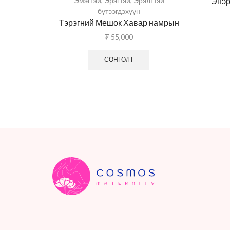
Эмэгтэй
,
Эрэгтэй
,
Эрэлттэй
Энэр
бүтээгдэхүүн
Тэрэгний Мешок Хавар намрын
₮
55,000
СОНГОЛТ