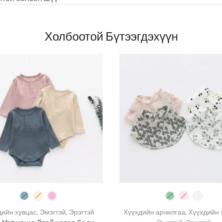
Холбоотой Бүтээгдэхүүн
дийн хувцас
,
Эмэгтэй
,
Эрэгтэй
Хүүхдийн арчилгаа
,
Хүүхдийн 