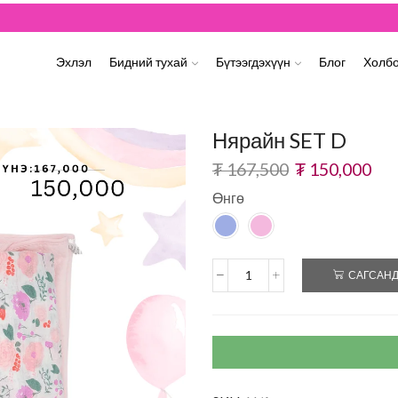
180k дээш дүнтэй захиалгын БЭЛЭГТЭЙ
Үзэх
Эхлэл
Бидний тухай
Бүтээгдэхүүн
Блог
Холбо
Нярайн SET D
₮
167,500
₮
150,000
Өнгө
САГСАНД