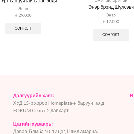
 Урт ханцуйтай хагас боди
Эмэгтэй
,
Эрэгтэй
Энэр брэнд Шүлсэвч
Энэр
Энэр
₮
29,000
₮
12,000
СОНГОЛТ
СОНГОЛТ
Дэлгүүрийн хаяг:
И
ХУД 15-р хороо Homeplaza-н баруун талд
FORUM Center 2 давхарт
Цагийн хуваарь:
Даваа-Бямба 10-17 цаг, Нямд амарна.