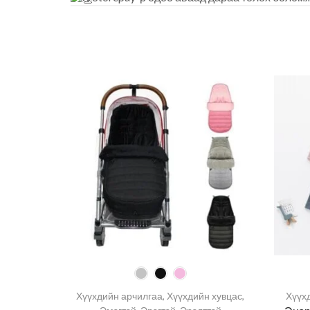
Хүүхдийн арчилгаа
,
Хүүхдийн хувцас
,
Хүүх