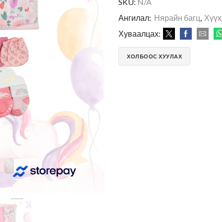
SKU:
N/A
Ангилал:
Нярайн багц
,
Хүүх
Хуваалцах:
ХОЛБООС ХУУЛАХ