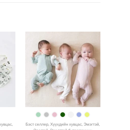
Бэлгий
Хүү
хувцас
,
Бэст селлер
,
Хүүхдийн хувцас
,
Эмэгтэй
,
МЭН