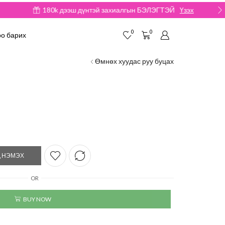
0
0
о барих
Өмнөх хуудас руу буцах
 НЭМЭХ
OR
BUY NOW