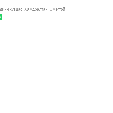
дийн хувцас
,
Хямдралтай
,
Эмэгтэй