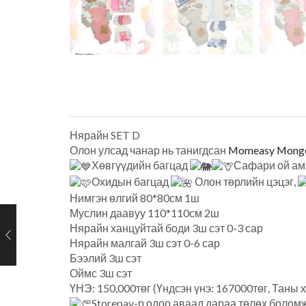
Нярайн SET D
Олон улсад чанар нь танигдсан
Momeasy Mongo
Хөвгүүдийн багцад
Сафари ой ам
Охидын багцад
Олон төрлийн цэцэг,
Нимгэн өлгий 80*80см 1ш
Муслин даавуу 110*110см 2ш
Нярайн ханцуйтай боди 3ш сэт 0-3 сар
Нярайн малгай 3ш сэт 0-6 сар
Бээлий 3ш сэт
Оймс 3ш сэт
ҮНЭ: 150,000төг (Үндсэн үнэ: 167000төг, Таны х
Storepay-р одоо аваад дараа төлөх болом