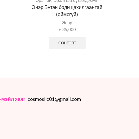
Эрэгтэй
,
Эрэлттэй бүтээгдэхүүн
Энэр Бүтэн боди цахилгаантай
(оймсгүй)
Энэр
₮
35,000
СОНГОЛТ
-мэйл хаяг
:
cosmosllc01@gmail.com