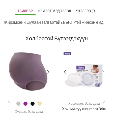
ТАЙЛБАР
НЭМЭЛТ МЭДЭЭЛЭЛ
ҮНЭЛГЭЭ (0)
Жирэмсний шулаан загвартай stretch-тэй жинсэн өмд
Холбоотой Бүтээгдэхүүн
Хэрэглэл
,
Ээжүүдэд
Хөхний сүү шингээгч 36ш
Хувцас
,
Ээжүүдэд