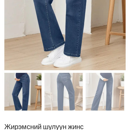
Жирэмсний шулуун жинс