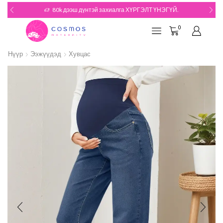
80k дээш дүнтэй захиалга ХҮРГЭЛТ ҮНЭГҮЙ.
0
Нүүр
Ээжүүдэд
Хувцас