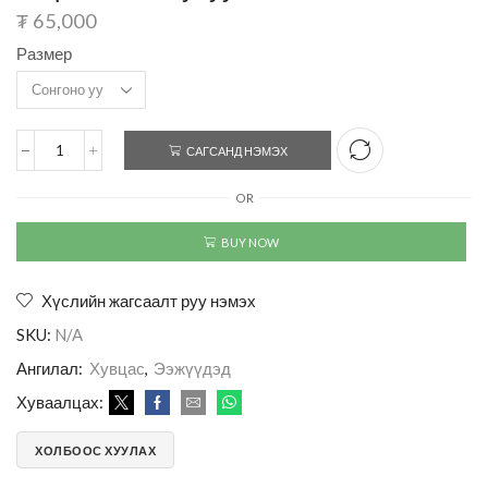
₮
65,000
Размер
САГСАНД НЭМЭХ
OR
BUY NOW
Хүслийн жагсаалт руу нэмэх
SKU:
N/A
Ангилал:
Хувцас
,
Ээжүүдэд
Хуваалцах:
ХОЛБООС ХУУЛАХ