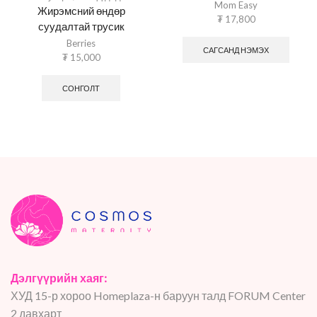
Mom Easy
Жирэмсний өндөр
₮
17,800
суудалтай трусик
Berries
САГСАНД НЭМЭХ
₮
15,000
СОНГОЛТ
Дэлгүүрийн хаяг:
ХУД 15-р хороо Homeplaza-н баруун талд FORUM Center
2 давхарт