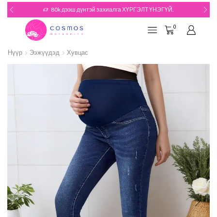
180k дээш дүнтэй захиалгын БЭЛЭГТЭЙ
Үзэх
0
Нүүр
Ээжүүдэд
Хувцас