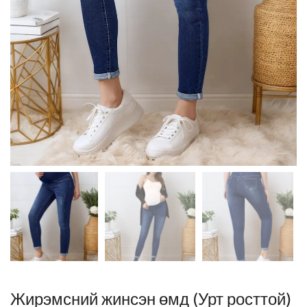
Жирэмсний жинсэн өмд (Урт росттой)