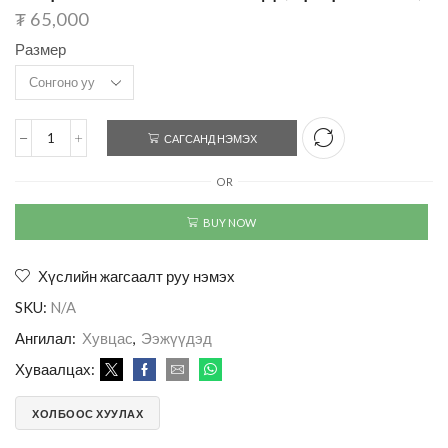
₮
65,000
Размер
САГСАНД НЭМЭХ
OR
BUY NOW
Хүслийн жагсаалт руу нэмэх
SKU:
N/A
Ангилал:
Хувцас
,
Ээжүүдэд
Хуваалцах:
ХОЛБООС ХУУЛАХ