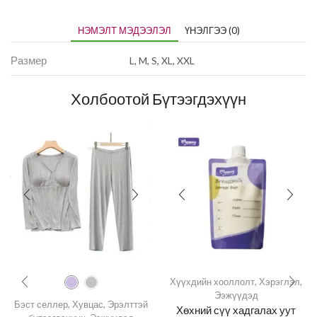
НЭМЭЛТ МЭДЭЭЛЭЛ
ҮНЭЛГЭЭ (0)
Размер
L, M, S, XL, XXL
Холбоотой Бүтээгдэхүүн
Хүүхдийн хооллолт
,
Хэрэглэл
,
Ээжүүдэд
Бэст селлер
,
Хувцас
,
Эрэлттэй
Хөхний сүү хадгалах уут