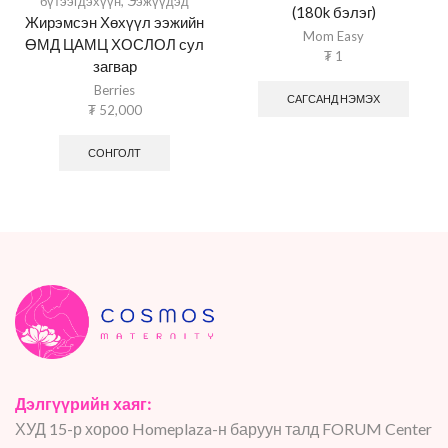
бүтээгдэхүүн
,
Ээжүүдэд
(180k бэлэг)
Жирэмсэн Хөхүүл ээжийн
Mom Easy
ӨМД ЦАМЦ ХОСЛОЛ сул
₮
1
загвар
Berries
САГСАНД НЭМЭХ
₮
52,000
СОНГОЛТ
Дэлгүүрийн хаяг:
ХУД 15-р хороо Homeplaza-н баруун талд FORUM Center