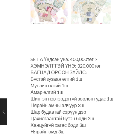
SET A Үндсэн үнэ: 400,000төг >
ХЭМНЭЛТТЭЙ ҮНЭ: 320,000төг
БАГЦАД ОРСОН ЗҮЙЛС:
Бүстэй зузаан өлгий 1ш
Муслин өлгий 1ш
Амар өлгий 1ш
Шингэн нэвтэрдэггүй зөөлөн гудас 1ш
Нярайн амны алчуур 3ш
Шар будаатай сэрүүн дэр
Цахилгаантай бүтэн боди 3ш
Ханцуйгүй хагас боди 3ш
Нярайн өмд 3ш