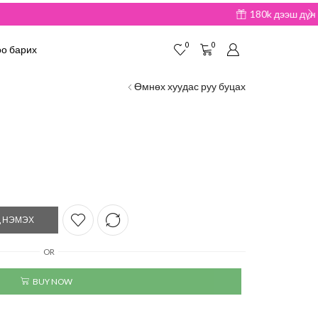
0
0
о барих
Өмнөх хуудас руу буцах
 НЭМЭХ
OR
BUY NOW