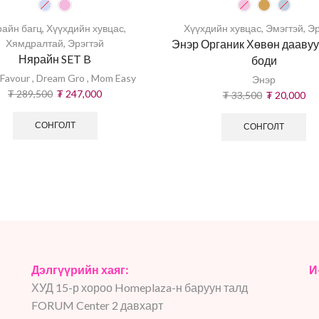
айн багц
,
Хүүхдийн хувцас
,
Хүүхдийн хувцас
,
Эмэгтэй
,
Эр
Хямдралтай
,
Эрэгтэй
Энэр Органик Хөвөн даавуу
Нярайн SET B
боди
Favour
,
Dream Gro
,
Mom Easy
Энэр
₮
289,500
₮
247,000
₮
33,500
₮
20,000
СОНГОЛТ
СОНГОЛТ
Дэлгүүрийн хаяг:
И
ХУД 15-р хороо Homeplaza-н баруун талд
FORUM Center 2 давхарт