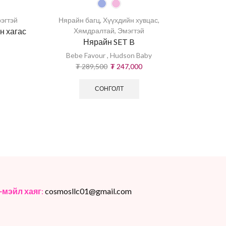
эгтэй
Нярайн багц
,
Хүүхдийн хувцас
,
Хүүхдийн 
н хагас
Хямдралтай
,
Эмэгтэй
Нярайн SET B
Энэр Ор
Bebe Favour
,
Hudson Baby
₮
289,500
₮
247,000
СОНГОЛТ
-мэйл хаяг
:
cosmosllc01@gmail.com