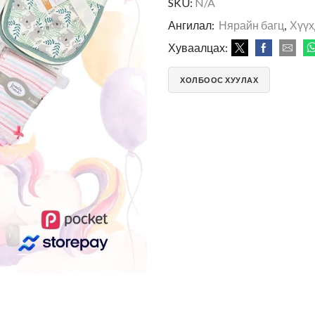
SKU:
N/A
Ангилал:
Нярайн багц
,
Хүүх
Хуваалцах:
ХОЛБООС ХУУЛАХ