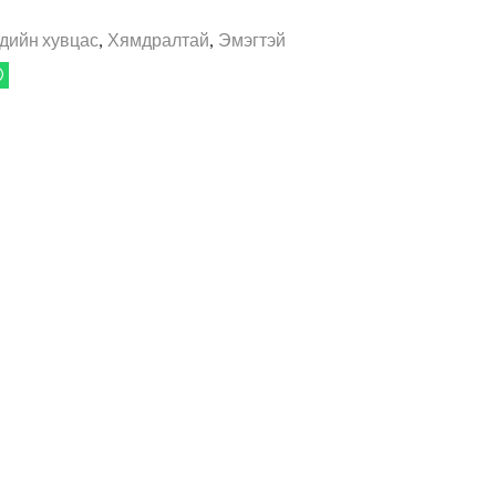
дийн хувцас
,
Хямдралтай
,
Эмэгтэй