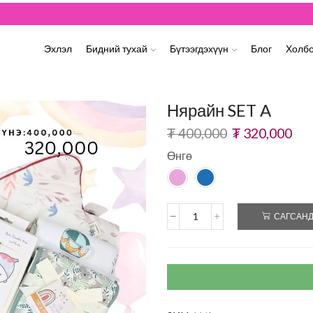
180k дээш дүнтэй захиалгын БЭЛЭГТЭЙ
Үзэх
Эхлэл
Бидний тухай
Бүтээгдэхүүн
Блог
Холбо
Нярайн SET A
₮
400,000
₮
320,000
Өнгө
САГСАНД