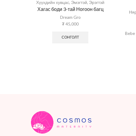
Хүүхдийн хувцас
,
Эмэгтэй
,
Эрэгтэй
Хагас боди 3-тай Ногоон багц
Няр
Dream Gro
₮
45,000
Bebe 
СОНГОЛТ