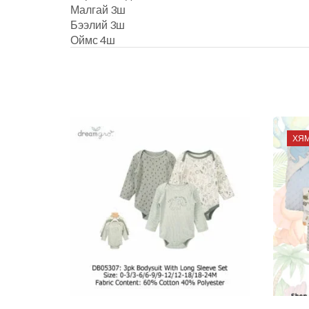
Малгай 3ш
Бээлий 3ш
Оймс 4ш
ХЯ