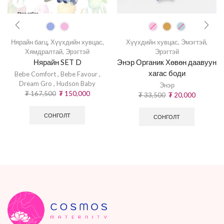
Нярайн багц
,
Хүүхдийн хувцас
,
Хүүхдийн хувцас
,
Эмэгтэй
,
Хямдралтай
,
Эрэгтэй
Эрэгтэй
Нярайн SET D
Энэр Органик Хөвөн даавуун
хагас боди
Bebe Comfort
,
Bebe Favour
,
Dream Gro
,
Hudson Baby
Энэр
₮
167,500
₮
150,000
₮
33,500
₮
20,000
СОНГОЛТ
СОНГОЛТ