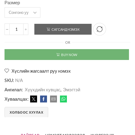
Размер
САГСАНД НЭМЭХ
OR
BUY NOW
Хүслийн жагсаалт руу нэмэх
SKU:
N/A
Ангилал:
Хүүхдийн хувцас
,
Эмэгтэй
Хуваалцах:
ХОЛБООС ХУУЛАХ