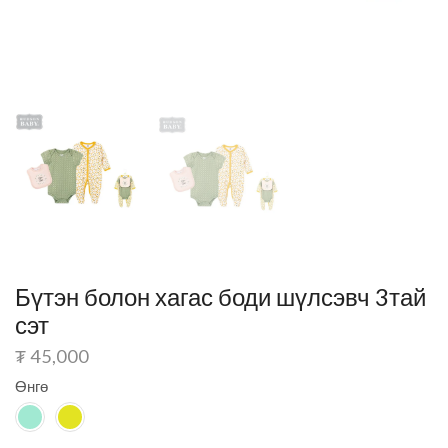
Бүтэн болон хагас боди шүлсэвч 3тай
сэт
₮
45,000
Өнгө