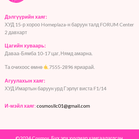
Дэлгүүрийн хаяг:
ХУД 15-р хороо Homeplaza-н баруун талд FORUM Center
2 давхарт
Цагийн хуваарь:
Даваа-Бямба 10-17 цаг, Нямд амарна.
Та очихоос өмнө
7555-2896 яриарай.
Агуулахын хаяг:
ХУД Имартын баруун урд Гэрлүг виста F1/14
И-мэйл хаяг
:
cosmosllc01@gmail.com
©2024 Cosmos. Бүх эрх хуулиар хамгаалагдсан.