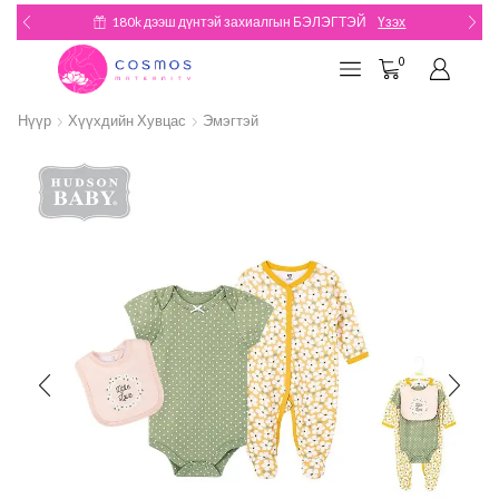
180k дээш дүнтэй захиалгын БЭЛЭГТЭЙ
Үзэх
0
Нүүр
Хүүхдийн Хувцас
Эмэгтэй