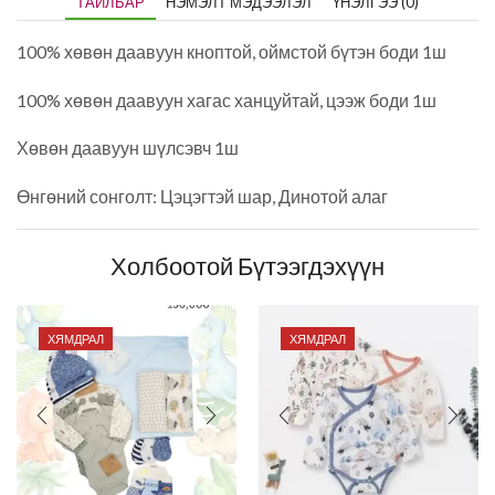
ТАЙЛБАР
НЭМЭЛТ МЭДЭЭЛЭЛ
ҮНЭЛГЭЭ (0)
100% хөвөн даавуун кноптой, оймстой бүтэн боди 1ш
100% хөвөн даавуун хагас ханцуйтай, цээж боди 1ш
Хөвөн даавуун шүлсэвч 1ш
Өнгөний сонголт: Цэцэгтэй шар, Динотой алаг
Холбоотой Бүтээгдэхүүн
ХЯМДРАЛ
ХЯМДРАЛ