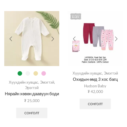
Хүүхдийн хувцас
,
Эмэгтэй
Охидын өмд 3 хос багц
Хүүхдийн хувцас
,
Эмэгтэй
,
Hudson Baby
Эрэгтэй
₮
42,000
Нярайн хөвөн даавуун боди
₮
25,000
СОНГОЛТ
СОНГОЛТ