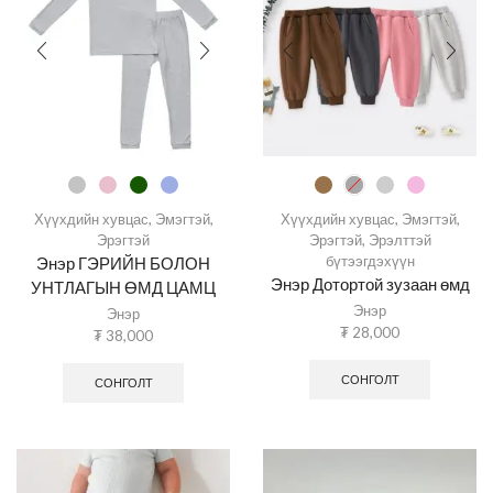
Хүүхдийн хувцас
,
Эмэгтэй
,
Хүүхдийн хувцас
,
Эмэгтэй
,
Эрэгтэй
Эрэгтэй
,
Эрэлттэй
бүтээгдэхүүн
Энэр ГЭРИЙН БОЛОН
Энэр Дотортой зузаан өмд
УНТЛАГЫН ӨМД ЦАМЦ
Энэр
Энэр
₮
28,000
₮
38,000
СОНГОЛТ
СОНГОЛТ