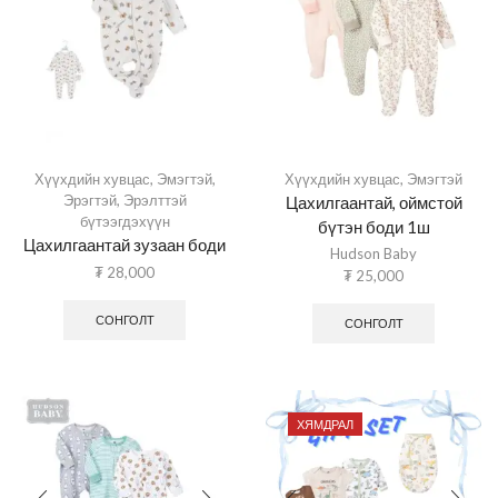
Хүүхдийн хувцас
,
Эмэгтэй
,
Хүүхдийн хувцас
,
Эмэгтэй
Эрэгтэй
,
Эрэлттэй
Цахилгаантай, оймстой
бүтээгдэхүүн
бүтэн боди 1ш
Цахилгаантай зузаан боди
Hudson Baby
₮
28,000
₮
25,000
СОНГОЛТ
СОНГОЛТ
ХЯМДРАЛ