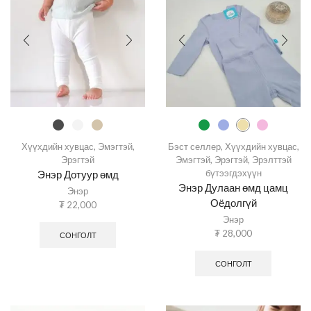
Хүүхдийн хувцас
,
Эмэгтэй
,
Бэст селлер
,
Хүүхдийн хувцас
,
Эрэгтэй
Эмэгтэй
,
Эрэгтэй
,
Эрэлттэй
бүтээгдэхүүн
Энэр Дотуур өмд
Энэр Дулаан өмд цамц
Энэр
Оёдолгүй
₮
22,000
Энэр
₮
28,000
СОНГОЛТ
СОНГОЛТ