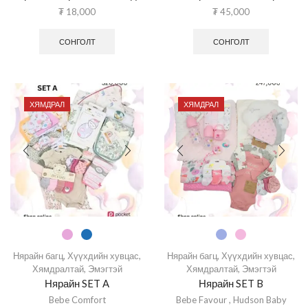
₮
18,000
₮
45,000
СОНГОЛТ
СОНГОЛТ
ХЯМДРАЛ
ХЯМДРАЛ
Нярайн багц
,
Хүүхдийн хувцас
,
Нярайн багц
,
Хүүхдийн хувцас
,
Хямдралтай
,
Эмэгтэй
Хямдралтай
,
Эмэгтэй
Нярайн SET A
Нярайн SET B
Bebe Comfort
Bebe Favour
,
Hudson Baby