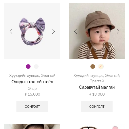
Хүүхдийн хувцас
,
Эмэгтэй
Хүүхдийн хувцас
,
Эмэгтэй
,
Эрэгтэй
Охидын толгойн гоёл
Саравчтай малгай
Энэр
₮
15,000
₮
18,000
СОНГОЛТ
СОНГОЛТ