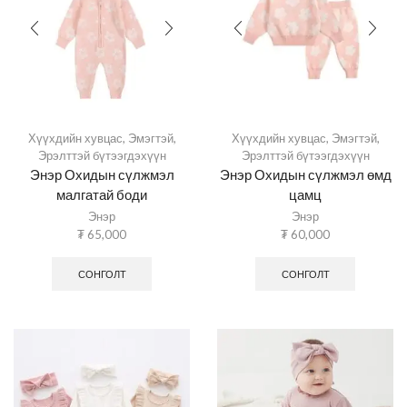
Хүүхдийн хувцас
,
Эмэгтэй
,
Хүүхдийн хувцас
,
Эмэгтэй
,
Эрэлттэй бүтээгдэхүүн
Эрэлттэй бүтээгдэхүүн
Энэр Охидын сүлжмэл
Энэр Охидын сүлжмэл өмд
малгатай боди
цамц
Энэр
Энэр
₮
65,000
₮
60,000
СОНГОЛТ
СОНГОЛТ