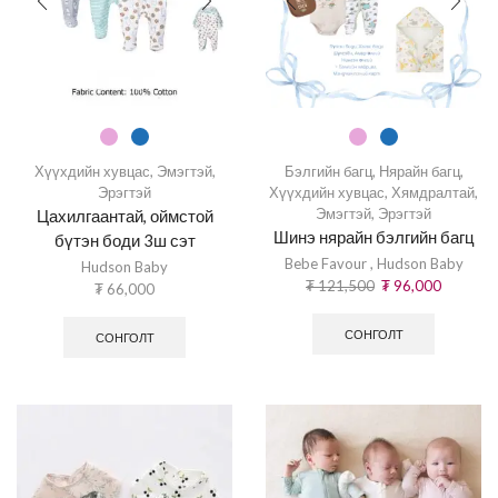
Хүүхдийн хувцас
,
Эмэгтэй
,
Бэлгийн багц
,
Нярайн багц
,
Эрэгтэй
Хүүхдийн хувцас
,
Хямдралтай
,
Эмэгтэй
,
Эрэгтэй
Цахилгаантай, оймстой
Шинэ нярайн бэлгийн багц
бүтэн боди 3ш сэт
Bebe Favour
,
Hudson Baby
Hudson Baby
₮
121,500
₮
96,000
₮
66,000
СОНГОЛТ
СОНГОЛТ