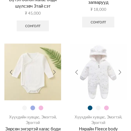
загварууд
шүлсэвч 3тай сэт
₮
18,000
₮
45,000
СОНГОЛТ
СОНГОЛТ
Хүүхдийн хувцас
,
Эмэгтэй
,
Хүүхдийн хувцас
,
Эмэгтэй
,
Эрэгтэй
Эрэгтэй
Зөрсөн энгэртэй хагас боди
Нярайн Fleece body