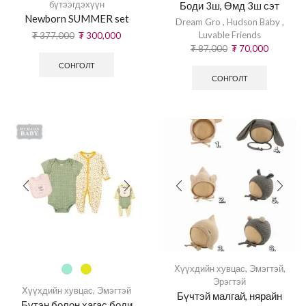
бүтээгдэхүүн
Боди 3ш, Өмд 3ш сэт
Newborn SUMMER set
Dream Gro
,
Hudson Baby
,
Luvable Friends
₮
377,000
₮
300,000
₮
87,000
₮
70,000
СОНГОЛТ
СОНГОЛТ
Хүүхдийн хувцас
,
Эмэгтэй
,
Эрэгтэй
Хүүхдийн хувцас
,
Эмэгтэй
Бүчтэй малгай, нярайн
Бүтэн болон хагас боди