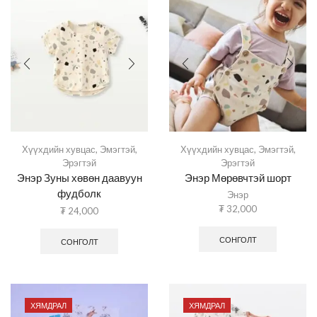
Хүүхдийн хувцас
,
Эмэгтэй
,
Хүүхдийн хувцас
,
Эмэгтэй
,
Эрэгтэй
Эрэгтэй
Энэр Зуны хөвөн даавуун
Энэр Мөрөвчтэй шорт
фудболк
Энэр
₮
32,000
₮
24,000
СОНГОЛТ
СОНГОЛТ
ХЯМДРАЛ
ХЯМДРАЛ