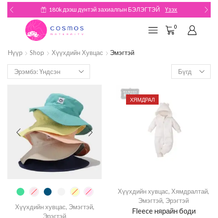
180k дээш дүнтэй захиалгын БЭЛЭГТЭЙ
Үзэх
0
Нүүр
Shop
Хүүхдийн Хувцас
Эмэгтэй
ХЯМДРАЛ
Хүүхдийн хувцас
,
Хямдралтай
,
Эмэгтэй
,
Эрэгтэй
Хүүхдийн хувцас
,
Эмэгтэй
,
Fleece нярайн боди
Эрэгтэй