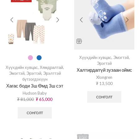
Хүүхдийн хувцас
,
Эмэгтэй
,
Эрэгтэй
Хүүхдийн хувцас
,
Хямдралтай
,
Халтирдаггүй зузаан оймс
Эмэгтэй
,
Эрэгтэй
,
Эрэлттэй
Xlongren
бүтээгдэхүүн
₮
13,500
Хагас боди 3ш Өмд 3ш сэт
Hudson Baby
СОНГОЛТ
₮
81,000
₮
65,000
СОНГОЛТ