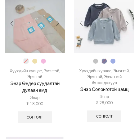
Хүүхдийн хувцас
,
Эмэгтэй
,
Хүүхдийн хувцас
,
Эмэгтэй
,
Эрэгтэй
Эрэгтэй
,
Эрэлттэй
бүтээгдэхүүн
Энэр Өндөр суудалтай
Энэр Солонготой цамц
дулаан өмд
Энэр
Энэр
₮
28,000
₮
18,000
СОНГОЛТ
СОНГОЛТ