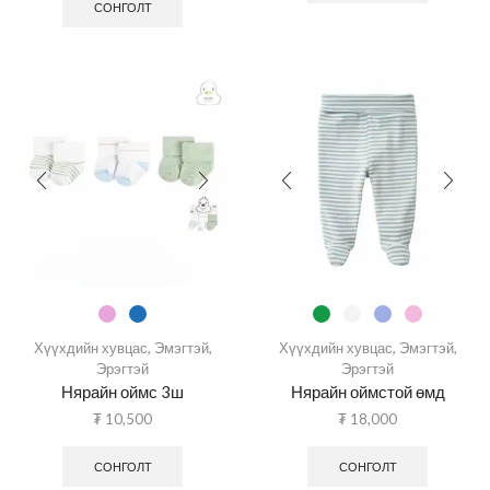
СОНГОЛТ
Хүүхдийн хувцас
,
Эмэгтэй
,
Хүүхдийн хувцас
,
Эмэгтэй
,
Эрэгтэй
Эрэгтэй
Нярайн оймс 3ш
Нярайн оймстой өмд
₮
10,500
₮
18,000
СОНГОЛТ
СОНГОЛТ