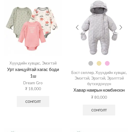
Хүүхдийн хувцас
,
Эмэгтэй
Урт ханцуйтай хагас боди
Бэст селлер
,
Хүүхдийн хувцас
,
1ш
Эмэгтэй
,
Эрэгтэй
,
Эрэлттэй
Dream Gro
бүтээгдэхүүн
₮
18,000
Хавар намрын комбинзон
₮
80,000
СОНГОЛТ
СОНГОЛТ