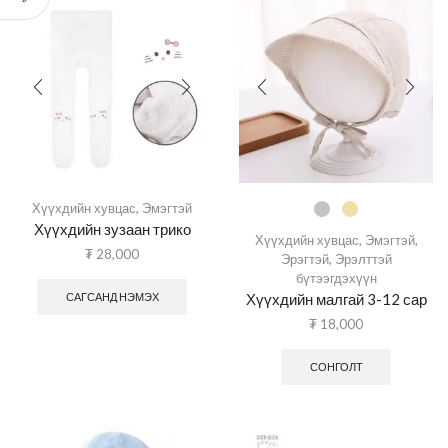
Хүүхдийн хувцас
,
Эмэгтэй
Хүүхдийн зузаан трико
Хүүхдийн хувцас
,
Эмэгтэй
,
₮
28,000
Эрэгтэй
,
Эрэлттэй
бүтээгдэхүүн
Хүүхдийн малгай 3-12 сар
САГСАНД НЭМЭХ
₮
18,000
СОНГОЛТ