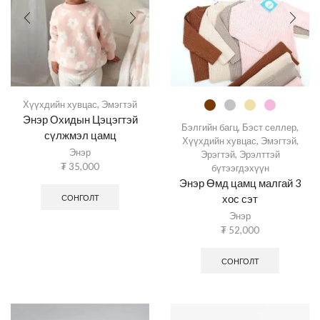
Хүүхдийн хувцас
,
Эмэгтэй
Энэр Охидын Цэцэгтэй
Бэлгийн багц
,
Бэст селлер
,
сүлжмэл цамц
Хүүхдийн хувцас
,
Эмэгтэй
,
Энэр
Эрэгтэй
,
Эрэлттэй
₮
35,000
бүтээгдэхүүн
Энэр Өмд цамц малгай 3
хос сэт
СОНГОЛТ
Энэр
₮
52,000
СОНГОЛТ