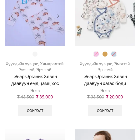
Хүүхдийн хувцас
,
Хямдралтай
,
Хүүхдийн хувцас
,
Эмэгтэй
,
Эмэгтэй
,
Эрэгтэй
Эрэгтэй
Энэр Органик Хөвөн
Энэр Органик Хөвөн
даавуун өмд цамц хос
даавуун хагас боди
Энэр
Энэр
₮
43,500
₮
35,000
₮
33,500
₮
20,000
СОНГОЛТ
СОНГОЛТ