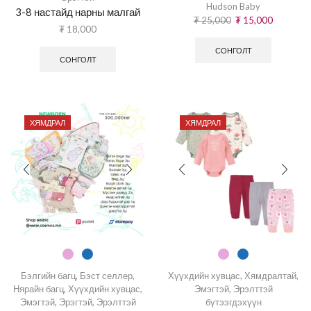
Hudson Baby
3-8 настайд нарны малгай
₮
25,000
₮
15,000
₮
18,000
СОНГОЛТ
СОНГОЛТ
ХЯМДРАЛ
ХЯМДРАЛ
Бэлгийн багц
,
Бэст селлер
,
Хүүхдийн хувцас
,
Хямдралтай
,
Нярайн багц
,
Хүүхдийн хувцас
,
Эмэгтэй
,
Эрэлттэй
Эмэгтэй
,
Эрэгтэй
,
Эрэлттэй
бүтээгдэхүүн