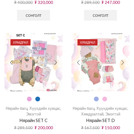
₮
400,000
₮
320,000
₮
289,500
₮
247,000
СОНГОЛТ
СОНГОЛТ
ХЯМДРАЛ
ХЯМДРАЛ
Нярайн багц
,
Хүүхдийн хувцас
,
Нярайн багц
,
Хүүхдийн хувцас
,
Эмэгтэй
Хямдралтай
,
Эмэгтэй
Нярайн SET C
Нярайн SET D
₮
289,500
₮
200,000
₮
167,500
₮
150,000