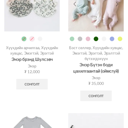
Хүүхдийн арчилгаа
,
Хүүхдийн
Бэст селлер
,
Хүүхдийн хувцас
,
хувцас
,
Эмэгтэй
,
Эрэгтэй
Эмэгтэй
,
Эрэгтэй
,
Эрэлттэй
бүтээгдэхүүн
Энэр брэнд Шүлсэвч
Энэр Бүтэн боди
Энэр
цахилгаантай (оймсгүй)
₮
12,000
Энэр
₮
35,000
СОНГОЛТ
СОНГОЛТ