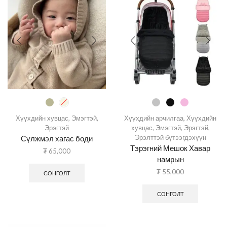
Хүүхдийн хувцас
,
Эмэгтэй
,
Хүүхдийн арчилгаа
,
Хүүхдийн
Эрэгтэй
хувцас
,
Эмэгтэй
,
Эрэгтэй
,
Эрэлттэй бүтээгдэхүүн
Сүлжмэл хагас боди
Тэрэгний Мешок Хавар
₮
65,000
намрын
₮
55,000
СОНГОЛТ
СОНГОЛТ