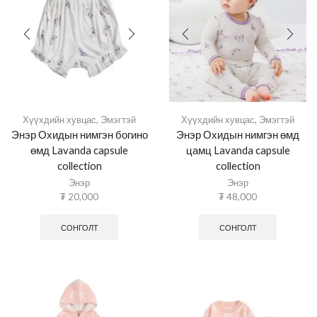
Хүүхдийн хувцас
,
Эмэгтэй
Хүүхдийн хувцас
,
Эмэгтэй
Энэр Охидын нимгэн богино
Энэр Охидын нимгэн өмд
өмд Lavanda capsule
цамц Lavanda capsule
collection
collection
Энэр
Энэр
₮
20,000
₮
48,000
СОНГОЛТ
СОНГОЛТ