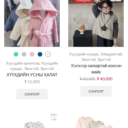
ХЯМДРАЛ
Хүүхдийн хувцас
,
Хямдралтай
,
Эмэгтэй
,
Эрэгтэй
Хүүхдийн арчилгаа
,
Хүүхдийн
Хэлхгэр загвартай ноосон
хувцас
,
Эмэгтэй
,
Эрэгтэй
майк
ХҮҮХДИЙН УСНЫ ХАЛАТ
₮
60,000
₮
40,000
₮
52,000
СОНГОЛТ
СОНГОЛТ