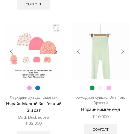
СОНГОЛТ
Хүүхдийн хувцас
,
Эмэгтэй
Хүүхдийн хувцас
,
Эмэгтэй
,
Эрэгтэй
Нярайн Малгай 3ш, бээлий
Нярайн нимгэн өмд
3ш сэт
₮
10,000
Duck Duck goose
₮
32,000
СОНГОЛТ