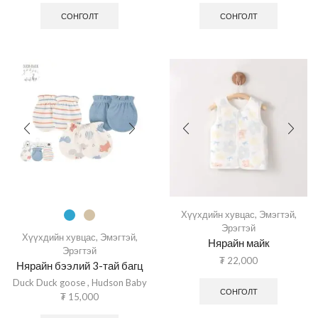
СОНГОЛТ
СОНГОЛТ
Хүүхдийн хувцас
,
Эмэгтэй
,
Эрэгтэй
Хүүхдийн хувцас
,
Эмэгтэй
,
Нярайн майк
Эрэгтэй
₮
22,000
Нярайн бээлий 3-тай багц
Duck Duck goose
,
Hudson Baby
СОНГОЛТ
₮
15,000