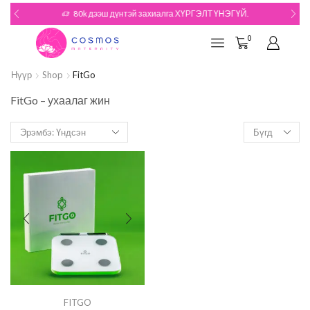
80k дээш дүнтэй захиалга ХҮРГЭЛТ ҮНЭГҮЙ.
0
Нүүр
Shop
FitGo
FitGo – ухаалаг жин
FITGO