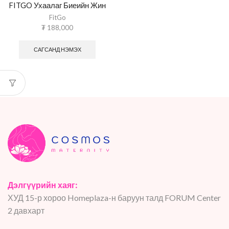
FITGO Ухаалаг Биеийн Жин
FitGo
₮
188,000
САГСАНД НЭМЭХ
Дэлгүүрийн хаяг:
ХУД 15-р хороо Homeplaza-н баруун талд FORUM Center
2 давхарт