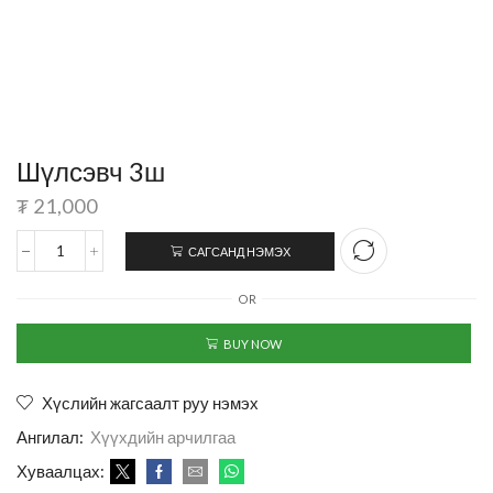
Шүлсэвч 3ш
₮
21,000
САГСАНД НЭМЭХ
OR
BUY NOW
Хүслийн жагсаалт руу нэмэх
Ангилал:
Хүүхдийн арчилгаа
Хуваалцах: