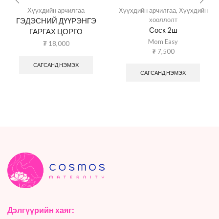
Хүүхдийн арчилгаа
Хүүхдийн арчилгаа
,
Хүүхдийн
хооллолт
ГЭДЭСНИЙ ДҮҮРЭНГЭ
Соск 2ш
ГАРГАХ ЦОРГО
Mom Easy
₮
18,000
₮
7,500
САГСАНД НЭМЭХ
САГСАНД НЭМЭХ
Дэлгүүрийн хаяг: