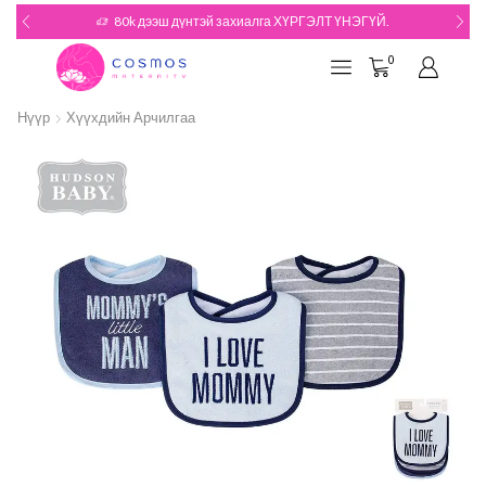
80k дээш дүнтэй захиалга ХҮРГЭЛТ ҮНЭГҮЙ.
0
Нүүр
Хүүхдийн Арчилгаа