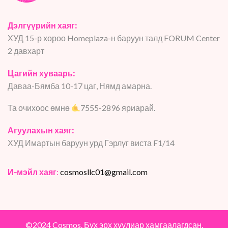
Дэлгүүрийн хаяг:
ХУД 15-р хороо Homeplaza-н баруун талд FORUM Center
2 давхарт
Цагийн хуваарь:
Даваа-Бямба 10-17 цаг, Нямд амарна.
Та очихоос өмнө
7555-2896 яриарай.
Агуулахын хаяг:
ХУД Имартын баруун урд Гэрлүг виста F1/14
И-мэйл хаяг
:
cosmosllc01@gmail.com
©2024 Cosmos. Бүх эрх хуулиар хамгаалагдсан.