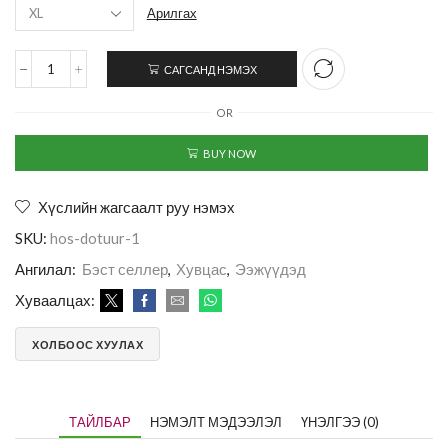
Арилгах
САГСАНД НЭМЭХ
OR
BUY NOW
Хүслийн жагсаалт руу нэмэх
SKU:
hos-dotuur-1
Ангилал:
Бэст селлер
,
Хувцас
,
Ээжүүдэд
Хуваалцах:
ХОЛБООС ХУУЛАХ
ТАЙЛБАР
НЭМЭЛТ МЭДЭЭЛЭЛ
ҮНЭЛГЭЭ (0)