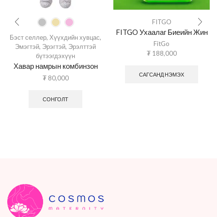
FITGO
FITGO Ухаалаг Биеийн Жин
Бэст селлер
,
Хүүхдийн хувцас
,
FitGo
Эмэгтэй
,
Эрэгтэй
,
Эрэлттэй
₮
188,000
бүтээгдэхүүн
Хавар намрын комбинзон
САГСАНД НЭМЭХ
₮
80,000
СОНГОЛТ