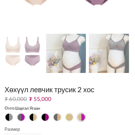
Хөхүүл левчик трусик 2 хос
₮
60,000
₮
55,000
Өнгө
Размер