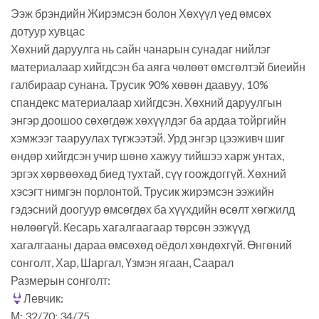
Ээж брэндийн Жирэмсэн болон Хөхүүл үед өмсөх
дотуур хувцас
Хөхний даруулга нь сайн чанарын сунадаг нийлэг
материалаар хийгдсэн ба аяга чөлөөт өмсгөлтэй биеийн
галбираар сунана. Трусик 90% хөвөн даавуу, 10%
спандекс материалаар хийгдсэн. Хөхний даруулгын
энгэр доошоо сөхөгдөж хөхүүлдэг ба ардаа тойргийн
хэмжээг тааруулах түгжээтэй. Урд энгэр цээживч шиг
өндөр хийгдсэн учир шөнө хажуу тийшээ харж унтах,
эргэх хөрвөөхөд биед тухтай, сүү гоождоггүй. Хөхний
хэсэгт нимгэн порлонтой. Трусик жирэмсэн ээжийн
гэдэсний доогуур өмсөгдөх ба хүүхдийн өсөлт хөгжилд
нөлөөгүй. Кесарь хагалгаагаар төрсөн ээжүүд
хагалгааны дараа өмсөхөд оёдол хөндөхгүй. Өнгөний
сонголт, Хар, Шаргал, Үзмэн ягаан, Саарал
Размерын сонголт:
Левчик:
М: 32/70; 34/75,