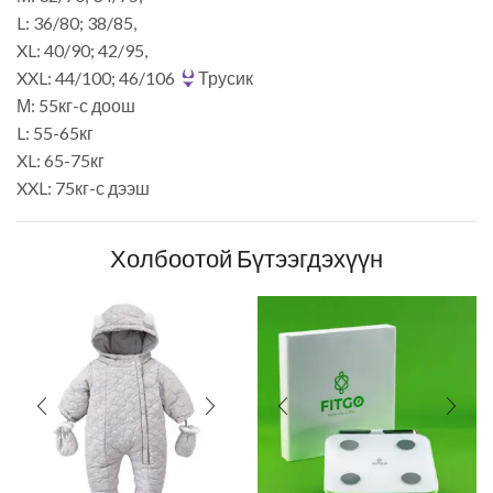
L: 36/80; 38/85,
XL: 40/90; 42/95,
XXL: 44/100; 46/106
Трусик
М: 55кг-с доош
L: 55-65кг
XL: 65-75кг
XXL: 75кг-с дээш
Холбоотой Бүтээгдэхүүн