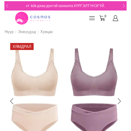
80k дээш дүнтэй захиалга ХҮРГЭЛТ ҮНЭГҮЙ.
0
Нүүр
Ээжүүдэд
Хувцас
ХЯМДРАЛ