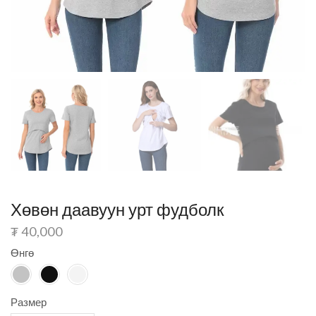
Хөвөн даавуун урт фудболк
₮
40,000
Өнгө
Размер