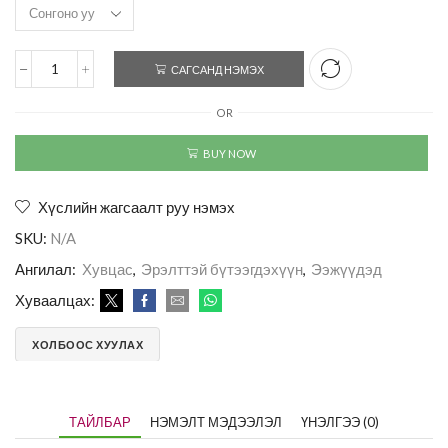
САГСАНД НЭМЭХ
OR
BUY NOW
Хүслийн жагсаалт руу нэмэх
SKU:
N/A
Ангилал:
Хувцас
,
Эрэлттэй бүтээгдэхүүн
,
Ээжүүдэд
Хуваалцах:
ХОЛБООС ХУУЛАХ
ТАЙЛБАР
НЭМЭЛТ МЭДЭЭЛЭЛ
ҮНЭЛГЭЭ (0)