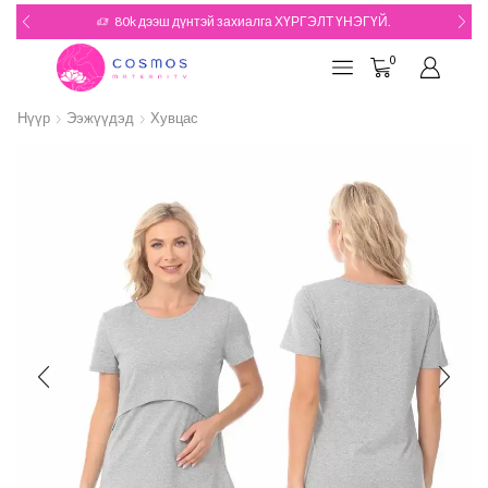
80k дээш дүнтэй захиалга ХҮРГЭЛТ ҮНЭГҮЙ.
0
Нүүр
Ээжүүдэд
Хувцас