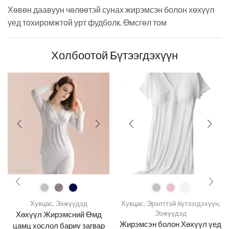
Хөвөн даавуун чөлөөтэй сунах жирэмсэн болон хөхүүл
үед тохиромжтой урт фудболк. Өмсгөл том
Холбоотой Бүтээгдэхүүн
Хувцас
,
Ээжүүдэд
Хувцас
,
Эрэлттэй бүтээгдэхүүн
,
Ээжүүдэд
Хөхүүл Жирэмсний Өмд
Жирэмсэн болон Хөхүүл үед
цамц хослол бариу загвар