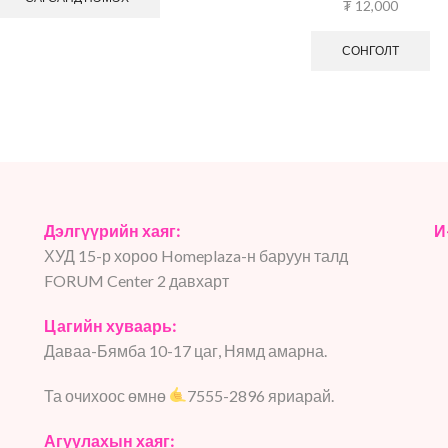
₮
12,000
СОНГОЛТ
Дэлгүүрийн хаяг:
И
ХУД 15-р хороо Homeplaza-н баруун талд
FORUM Center 2 давхарт
Цагийн хуваарь:
Даваа-Бямба 10-17 цаг, Нямд амарна.
Та очихоос өмнө
7555-2896 яриарай.
Агуулахын хаяг: