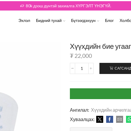
80k дээш дүнтэй захиалга ХҮРГЭЛТ ҮНЭГҮЙ.
Эхлэл
Бидний тухай
Бүтээгдэхүүн
Блог
Холбо
Хүүхдийн бие угаа
₮
22,000
САГСАНД
Ангилал:
Хүүхдийн арчилга
Хуваалцах: