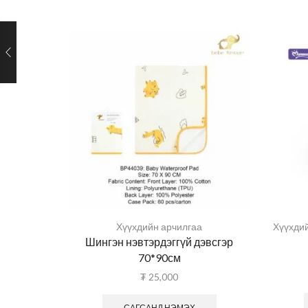
Хүүхдийн арчилгаа
Хүүхди
Шингэн нэвтэрдэггүй дэвсгэр
70*90см
₮
25,000
САГСАНД НЭМЭХ