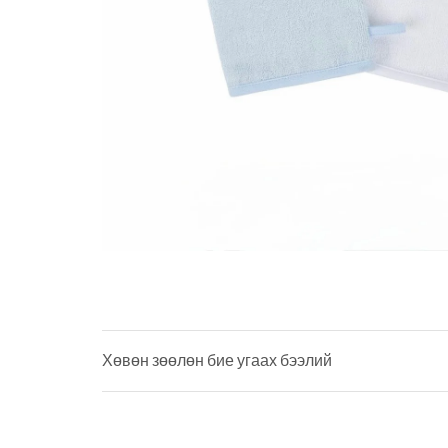
Хөвөн зөөлөн бие угаах бээлий