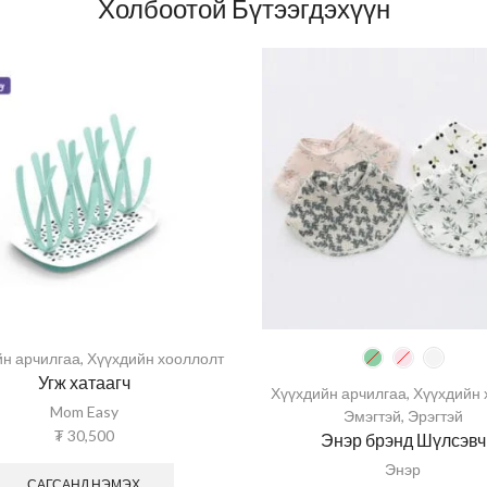
Холбоотой Бүтээгдэхүүн
йн арчилгаа
,
Хүүхдийн хооллолт
Угж хатаагч
Хүүхдийн арчилгаа
,
Хүүхдийн 
Mom Easy
Эмэгтэй
,
Эрэгтэй
₮
30,500
Энэр брэнд Шүлсэвч
Энэр
САГСАНД НЭМЭХ