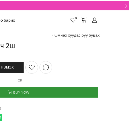
0
0
о барих
Өмнөх хуудас руу буцах
гч 2ш
 НЭМЭХ
OR
BUY NOW
а