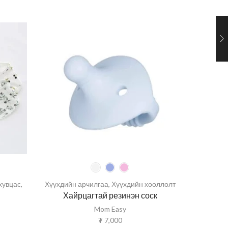
хувцас
,
Хүүхдийн арчилгаа
,
Хүүхдийн хооллолт
Хайрцагтай резинэн соск
Үс
Mom Easy
₮
7,000