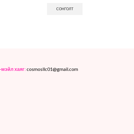
СОНГОЛТ
-мэйл хаяг
:
cosmosllc01@gmail.com