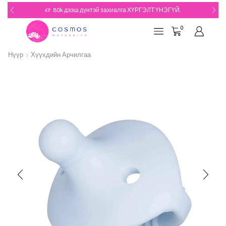
80k дээш дүнтэй захиалга ХҮРГЭЛТ ҮНЭГҮЙ.
0
Нүүр
Хүүхдийн Арчилгаа