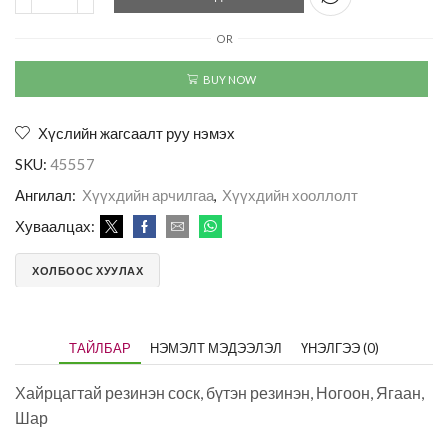
OR
BUY NOW
Хүслийн жагсаалт руу нэмэх
SKU:
45557
Ангилал:
Хүүхдийн арчилгаа
,
Хүүхдийн хооллолт
Хуваалцах:
ХОЛБООС ХУУЛАХ
ТАЙЛБАР
НЭМЭЛТ МЭДЭЭЛЭЛ
ҮНЭЛГЭЭ (0)
Хайрцагтай резинэн соск, бүтэн резинэн, Ногоон, Ягаан,
Шар