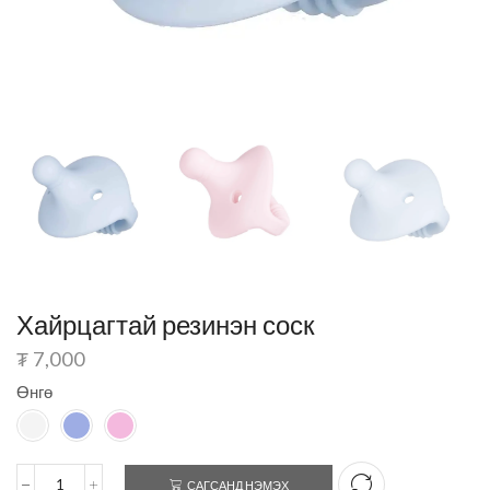
Хайрцагтай резинэн соск
₮
7,000
Өнгө
САГСАНД НЭМЭХ