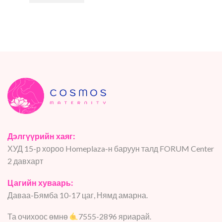
Дэлгүүрийн хаяг:
ХУД 15-р хороо Homeplaza-н баруун талд FORUM Center
2 давхарт
Цагийн хуваарь:
Даваа-Бямба 10-17 цаг, Нямд амарна.
Та очихоос өмнө
7555-2896 яриарай.