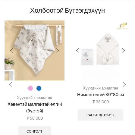
Холбоотой Бүтээгдэхүүн
Хүүхдийн арчилгаа
Нимгэн өлгий 80*80см
Хүүхдийн арчилгаа
₮
38,000
Хөвөнтэй малгайтай өлгий
(бүстэй)
САГСАНД НЭМЭХ
₮
58,000
СОНГОЛТ