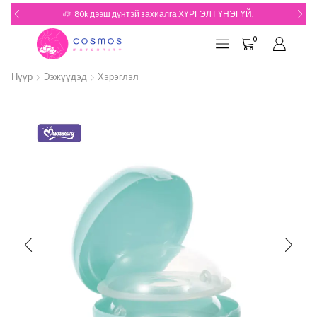
80k дээш дүнтэй захиалга ХҮРГЭЛТ ҮНЭГҮЙ.
0
Нүүр
Ээжүүдэд
Хэрэглэл