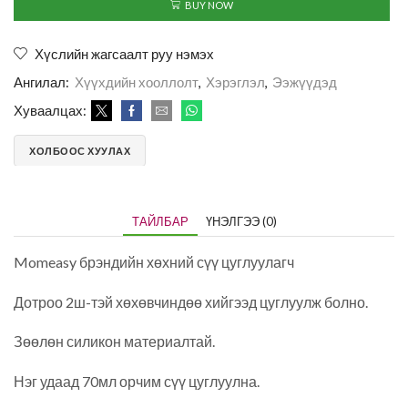
BUY NOW
Хүслийн жагсаалт руу нэмэх
Ангилал:
Хүүхдийн хооллолт
,
Хэрэглэл
,
Ээжүүдэд
Хуваалцах:
ХОЛБООС ХУУЛАХ
ТАЙЛБАР
ҮНЭЛГЭЭ (0)
Momeasy брэндийн хөхний сүү цуглуулагч
Дотроо 2ш-тэй хөхөвчиндөө хийгээд цуглуулж болно.
Зөөлөн силикон материалтай.
Нэг удаад 70мл орчим сүү цуглуулна.