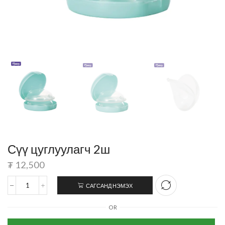
Сүү цуглуулагч 2ш
₮
12,500
САГСАНД НЭМЭХ
OR