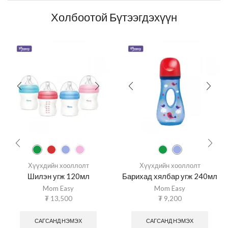
Холбоотой Бүтээгдэхүүн
Хүүхдийн хооллолт
Хүүхдийн хооллолт
Шилэн угж 120мл
Барихад хялбар угж 240мл
Mom Easy
Mom Easy
₮
13,500
₮
9,200
САГСАНД НЭМЭХ
САГСАНД НЭМЭХ