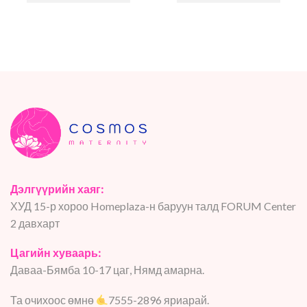
Дэлгүүрийн хаяг:
ХУД 15-р хороо Homeplaza-н баруун талд FORUM Center
2 давхарт
Цагийн хуваарь:
Даваа-Бямба 10-17 цаг, Нямд амарна.
Та очихоос өмнө
7555-2896 яриарай.