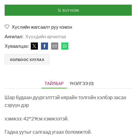
BUY NOW
Хүслийн жагсаалт руу нэмэх
Ангилал:
Хүүхдийн арчилгаа
Хуваалцах:
ХОЛБООС ХУУЛАХ
ТАЙЛБАР
ҮНЭЛГЭЭ (0)
Шар будаан дүүргэлттэй нярайн толгойн хэлбэр засах
сэрүүн дэр
хэмжээ: 42*29см хэмжээтэй.
Гадна уутыг салгаад угаах боломжтой.