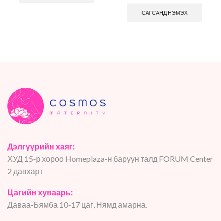
САГСАНД НЭМЭХ
Дэлгүүрийн хаяг:
ХУД 15-р хороо Homeplaza-н баруун талд FORUM Center
2 давхарт
Цагийн хуваарь:
Даваа-Бямба 10-17 цаг, Нямд амарна.