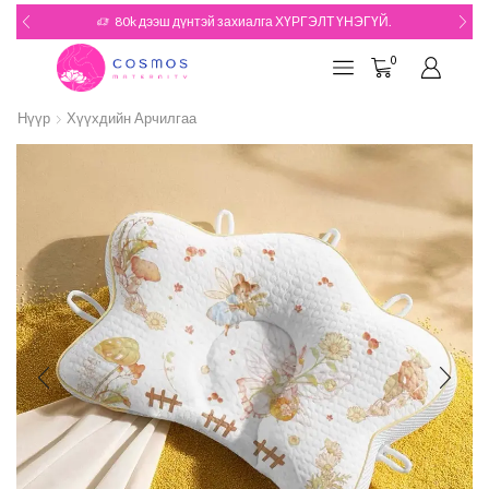
80k дээш дүнтэй захиалга ХҮРГЭЛТ ҮНЭГҮЙ.
0
Нүүр
Хүүхдийн Арчилгаа