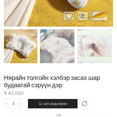
Нярайн толгойн хэлбэр засах шар
будаатай сэрүүн дэр
₮
42,000
САГСАНД НЭМЭХ
OR