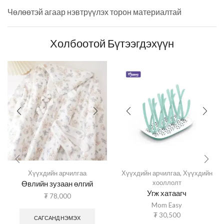
Чөлөөтэй агаар нэвтрүүлэх торон материалтай
Холбоотой Бүтээгдэхүүн
Хүүхдийн арчилгаа
Хүүхдийн арчилгаа
,
Хүүхдийн
хооллолт
Өвлийн зузаан өлгий
Угж хатаагч
₮
78,000
Mom Easy
₮
30,500
САГСАНД НЭМЭХ