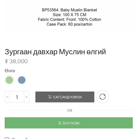
Зургаан давхар Муслин өлгий
₮
38,000
Өнгө
САГСАНД НЭМЭХ
OR
BUY NOW