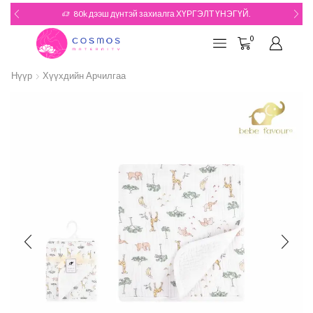
180k дээш дүнтэй захиалгын БЭЛЭГТЭЙ
Үзэх
0
Нүүр
Хүүхдийн Арчилгаа