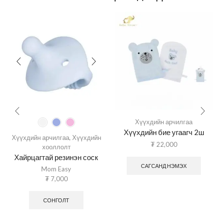
Хүүхдийн арчилгаа
Хүүхдийн бие угаагч 2ш
Хүүхдийн арчилгаа
,
Хүүхдийн
₮
22,000
хооллолт
Хайрцагтай резинэн соск
САГСАНД НЭМЭХ
Mom Easy
₮
7,000
СОНГОЛТ