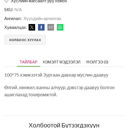
Хүслийн жагсаалт руу нэмэх
SKU:
N/A
Ангилал:
Хүүхдийн арчилгаа
Хуваалцах:
ХОЛБООС ХУУЛАХ
ТАЙЛБАР
НЭМЭЛТ МЭДЭЭЛЭЛ
ҮНЭЛГЭЭ (0)
100*75 хэмжээтэй Зургаан давхар муслин даавуу
Өлгий, хөнжил, ванны алчуур, дэвсгэр даавуу болгон
ашиглахад тохиромжтой.
Холбоотой Бүтээгдэхүүн