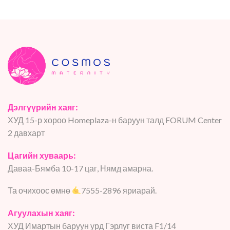
Дэлгүүрийн хаяг:
ХУД 15-р хороо Homeplaza-н баруун талд FORUM Center
2 давхарт
Цагийн хуваарь:
Даваа-Бямба 10-17 цаг, Нямд амарна.
Та очихоос өмнө
7555-2896 яриарай.
Агуулахын хаяг:
ХУД Имартын баруун урд Гэрлүг виста F1/14