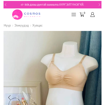
180k дээш дүнтэй захиалгын БЭЛЭГТЭЙ
Үзэх
0
Нүүр
Ээжүүдэд
Хувцас