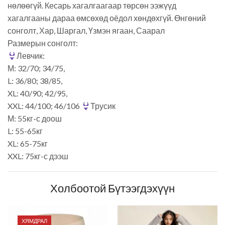
нөлөөгүй. Кесарь хагалгаагаар төрсөн ээжүүд
хагалгааны дараа өмсөхөд оёдол хөндөхгүй. Өнгөний
сонголт, Хар, Шаргал, Үзмэн ягаан, Саарал
Размерын сонголт:
Левчик:
М: 32/70; 34/75,
L: 36/80; 38/85,
XL: 40/90; 42/95,
XXL: 44/100; 46/106
Трусик
М: 55кг-с доош
L: 55-65кг
XL: 65-75кг
XXL: 75кг-с дээш
Холбоотой Бүтээгдэхүүн
ХЯМДРАЛ