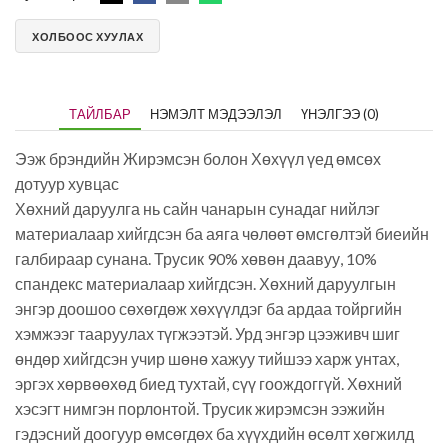
ХОЛБООС ХУУЛАХ
ТАЙЛБАР
НЭМЭЛТ МЭДЭЭЛЭЛ
ҮНЭЛГЭЭ (0)
Ээж брэндийн Жирэмсэн болон Хөхүүл үед өмсөх
дотуур хувцас
Хөхний даруулга нь сайн чанарын сунадаг нийлэг
материалаар хийгдсэн ба аяга чөлөөт өмсгөлтэй биеийн
галбираар сунана. Трусик 90% хөвөн даавуу, 10%
спандекс материалаар хийгдсэн. Хөхний даруулгын
энгэр доошоо сөхөгдөж хөхүүлдэг ба ардаа тойргийн
хэмжээг тааруулах түгжээтэй. Урд энгэр цээживч шиг
өндөр хийгдсэн учир шөнө хажуу тийшээ харж унтах,
эргэх хөрвөөхөд биед тухтай, сүү гоождоггүй. Хөхний
хэсэгт нимгэн порлонтой. Трусик жирэмсэн ээжийн
гэдэсний доогуур өмсөгдөх ба хүүхдийн өсөлт хөгжилд