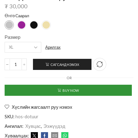
₮
30,000
Өнгө
Размер
Арилгах
САГСАНД НЭМЭХ
OR
BUY NOW
Хүслийн жагсаалт руу нэмэх
SKU:
hos-dotuur
Ангилал:
Хувцас
,
Ээжүүдэд
Хуваалцах: