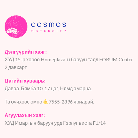
Дэлгүүрийн хаяг:
ХУД 15-р хороо Homeplaza-н баруун талд FORUM Center
2 давхарт
Цагийн хуваарь:
Даваа-Бямба 10-17 цаг, Нямд амарна.
Та очихоос өмнө
7555-2896 яриарай.
Агуулахын хаяг:
ХУД Имартын баруун урд Гэрлүг виста F1/14