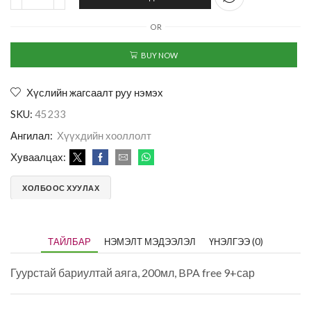
OR
BUY NOW
Хүслийн жагсаалт руу нэмэх
SKU:
45233
Ангилал:
Хүүхдийн хооллолт
Хуваалцах:
ХОЛБООС ХУУЛАХ
ТАЙЛБАР
НЭМЭЛТ МЭДЭЭЛЭЛ
ҮНЭЛГЭЭ (0)
Гуурстай бариултай аяга, 200мл, BPA free 9+сар