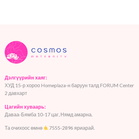
Дэлгүүрийн хаяг:
ХУД 15-р хороо Homeplaza-н баруун талд FORUM Center
2 давхарт
Цагийн хуваарь:
Даваа-Бямба 10-17 цаг, Нямд амарна.
Та очихоос өмнө
7555-2896 яриарай.