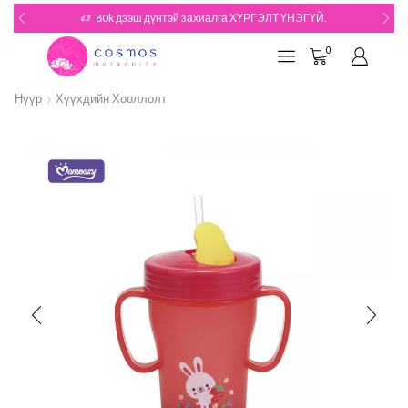
80k дээш дүнтэй захиалга ХҮРГЭЛТ ҮНЭГҮЙ.
0
Нүүр
Хүүхдийн Хооллолт