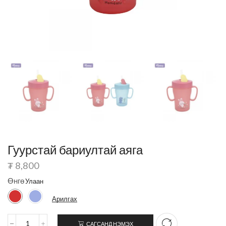
Гуурстай бариултай аяга
₮
8,800
Өнгө
Арилгах
САГСАНД НЭМЭХ