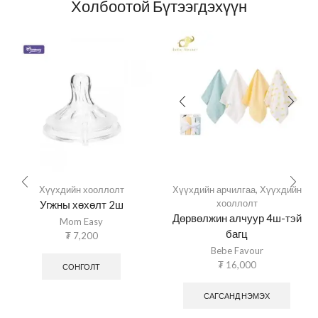
Холбоотой Бүтээгдэхүүн
Хүүхдийн хооллолт
Хүүхдийн арчилгаа
,
Хүүхдийн
хооллолт
Угжны хөхөлт 2ш
Дөрвөлжин алчуур 4ш-тэй
Mom Easy
багц
₮
7,200
Bebe Favour
₮
16,000
СОНГОЛТ
САГСАНД НЭМЭХ