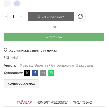
САГСАНД НЭМЭХ
OR
BUY NOW
Хүслийн жагсаалт руу нэмэх
SKU:
N/A
Ангилал:
Хувцас
,
Эрэлттэй бүтээгдэхүүн
,
Ээжүүдэд
Хуваалцах:
ХОЛБООС ХУУЛАХ
ТАЙЛБАР
НЭМЭЛТ МЭДЭЭЛЭЛ
ҮНЭЛГЭЭ (0)