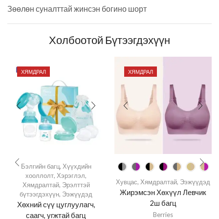
Зөөлөн суналттай жинсэн богино шорт
Холбоотой Бүтээгдэхүүн
ХЯМДРАЛ
ХЯМДРАЛ
Бэлгийн багц
,
Хүүхдийн
хооллолт
,
Хэрэглэл
,
Хувцас
,
Хямдралтай
,
Ээжүүдэд
Хямдралтай
,
Эрэлттэй
Жирэмсэн Хөхүүл Левчик
бүтээгдэхүүн
,
Ээжүүдэд
2ш багц
Хөхний сүү цуглуулагч,
саагч, угжтай багц
Berries