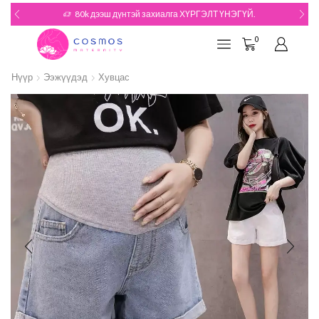
80k дээш дүнтэй захиалга ХҮРГЭЛТ ҮНЭГҮЙ.
0
Нүүр
Ээжүүдэд
Хувцас