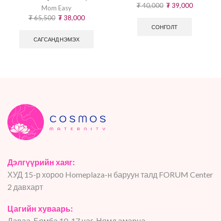
₮
40,000
₮
39,000
Mom Easy
₮
65,500
₮
38,000
СОНГОЛТ
САГСАНД НЭМЭХ
Дэлгүүрийн хаяг:
ХУД 15-р хороо Homeplaza-н баруун талд FORUM Center
2 давхарт
Цагийн хуваарь:
Даваа-Бямба 10-17 цаг, Нямд амарна.