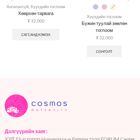
Ангилалгүй
,
Хүүхдийн тоглоом
Хөөрхөн тарвага
Хүүхдийн тоглоом
₮
32,000
Бүжин туулай зөөлөн
тоглоом
САГСАНД НЭМЭХ
₮
32,000
СОНГОЛТ
Дэлгүүрийн хаяг:
ХУД 15-р хороо Homeplaza-н баруун талд FORUM Center