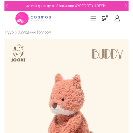
80k дээш дүнтэй захиалга ХҮРГЭЛТ ҮНЭГҮЙ.
0
Нүүр
Хүүхдийн Тоглоом