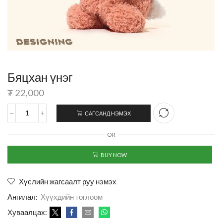
Бяцхан үнэг
₮
22,000
САГСАНД НЭМЭХ
OR
BUY NOW
Хүслийн жагсаалт руу нэмэх
Ангилал:
Хүүхдийн тоглоом
Хуваалцах: