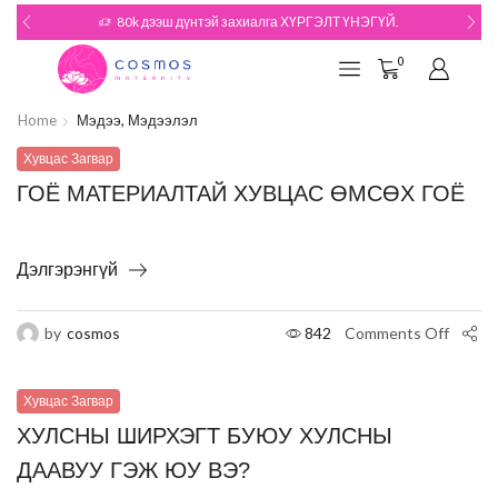
80k дээш дүнтэй захиалга ХҮРГЭЛТ ҮНЭГҮЙ.
0
Home
Мэдээ, Мэдээлэл
Хувцас Загвар
ГОЁ МАТЕРИАЛТАЙ ХУВЦАС ӨМСӨХ ГОЁ
Дэлгэрэнгүй
by
cosmos
842
Comments Off
Хувцас Загвар
ХУЛСНЫ ШИРХЭГТ БУЮУ ХУЛСНЫ
ДААВУУ ГЭЖ ЮУ ВЭ?