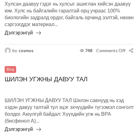
Хулсан даавуу гэдэг нь хулсыг ашиглан хийсэн даавуу
юм. Хулс нь байгалийн гаралтай орц учраас 100%
биологийн задралд ордог, байгаль орчинд ээлтэй, нөхөн
сэргээгддэг материал...
Дэлгэрэнгүй
by
cosmos
748
Comments Off
Blog
ШИЛЭН УГЖНЫ ДАВУУ ТАЛ
ШИЛЭН УГЖНЫ ДАВУУ ТАЛ Шилэн савнууд нь хэд
хэдэн давуу талтай тул эцэг эхчүүдийн түгээмэл сонголт
болдог. Аюулгүй байдал: Хүүхдийн угж нь BPA
(бисфенол А)...
Дэлгэрэнгүй