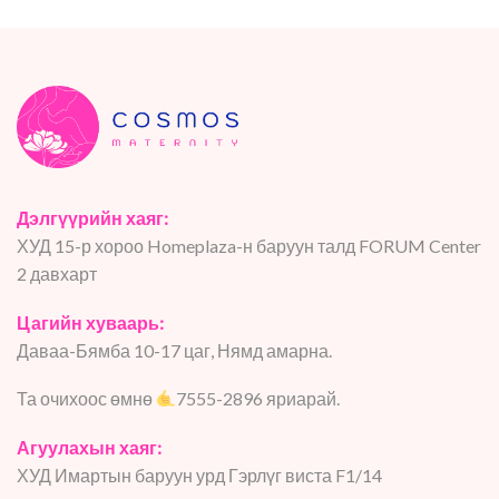
Дэлгүүрийн хаяг:
ХУД 15-р хороо Homeplaza-н баруун талд FORUM Center
2 давхарт
Цагийн хуваарь:
Даваа-Бямба 10-17 цаг, Нямд амарна.
Та очихоос өмнө
7555-2896 яриарай.
Агуулахын хаяг:
ХУД Имартын баруун урд Гэрлүг виста F1/14