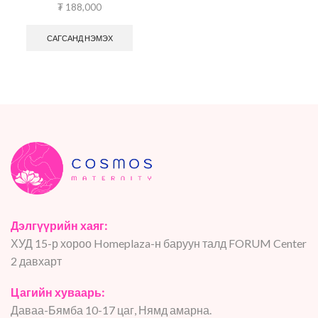
₮
188,000
САГСАНД НЭМЭХ
Дэлгүүрийн хаяг:
ХУД 15-р хороо Homeplaza-н баруун талд FORUM Center
2 давхарт
Цагийн хуваарь:
Даваа-Бямба 10-17 цаг, Нямд амарна.