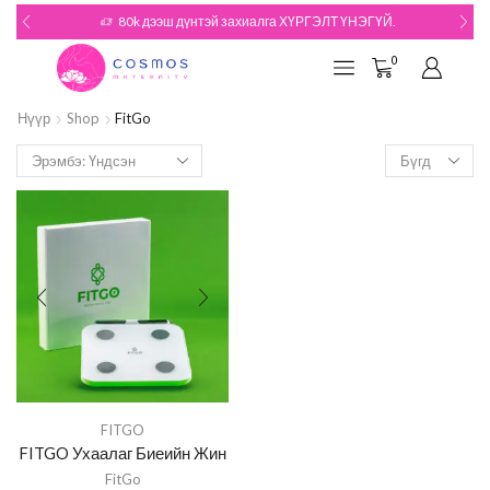
80k дээш дүнтэй захиалга ХҮРГЭЛТ ҮНЭГҮЙ.
0
Нүүр
Shop
FitGo
FITGO
FITGO Ухаалаг Биеийн Жин
FitGo