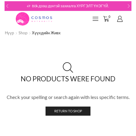
80k дээш дүнтэй захиалга ХҮРГЭЛТ ҮНЭГҮЙ.
0
Нүүр
Shop
Хүүхдийн Живх
NO PRODUCTS WERE FOUND
Check your spelling or search again with less specific terms.
RETURN TO SHOP