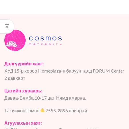
Дэлгүүрийн хаяг:
ХУД 15-р хороо Homeplaza-н баруун талд FORUM Center
2 давхарт
Цагийн хуваарь:
Даваа-Бямба 10-17 цаг, Нямд амарна.
Та очихоос өмнө
7555-2896 яриарай.
Агуулахын хаяг: